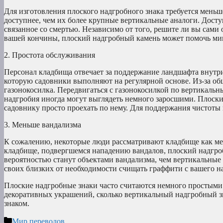
Для изготовления плоского надгробного знака требуется меньш
доступнее, чем их более крупные вертикальные аналоги. Досту
связанное со смертью. Независимо от того, решите ли вы сами
вашей кончины, плоский надгробный камень может помочь ми
2. Простота обслуживания
Персонал кладбища отвечает за поддержание ландшафта внутр
которую садовники выполняют на регулярной основе. Из-за о
газонокосилка. Передвигаться с газонокосилкой по вертикальн
надгробия иногда могут выглядеть немного заросшими. Плоский
садовнику просто проехать по нему. Для поддержания чистоты 
3. Меньше вандализма
К сожалению, некоторые люди рассматривают кладбище как мес
кладбище, подвергшемся нападению вандалов, плоский надгроб
вероятностью станут объектами вандализма, чем вертикальные
своих близких от необходимости счищать граффити с вашего н
Плоские надгробные знаки часто считаются немного простыми.
декоративных украшений, сколько вертикальный надгробный з
знаком.
Рубрики
Мир переводов