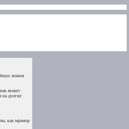
обных знаков
знак может
 на долгие
лы, как мрамор