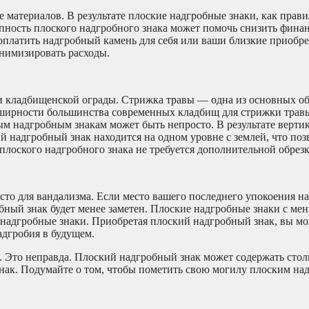
е материалов. В результате плоские надгробные знаки, как прав
пность плоского надгробного знака может помочь снизить финан
 оплатить надгробный камень для себя или ваши близкие приобре
нимизировать расходы.
и кладбищенской ограды. Стрижка травы — одна из основных об
бширности большинства современных кладбищ для стрижки травы
ым надгробным знакам может быть непросто. В результате верти
 надгробный знак находится на одном уровне с землей, что поз
плоского надгробного знака не требуется дополнительной обрезк
то для вандализма. Если место вашего последнего упокоения на
ный знак будет менее заметен. Плоские надгробные знаки с ме
 надгробные знаки. Приобретая плоский надгробный знак, вы мо
адгробия в будущем.
 Это неправда. Плоский надгробный знак может содержать столь
нак. Подумайте о том, чтобы пометить свою могилу плоским н