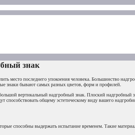
обный знак
лить место последнего упокоения человека. Большинство надгр
ые знаки бывают самых разных цветов, форм и профилей.
в большой вертикальный надгробный знак. Плоский надгробный 
ут способствовать общему эстетическому виду вашего надгробия
оторые способны выдержать испытание временем. Такие материа