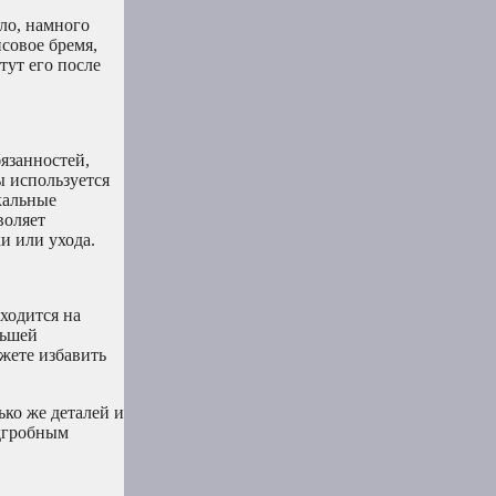
ило, намного
совое бремя,
тут его после
язанностей,
 используется
кальные
воляет
и или ухода.
ходится на
ньшей
жете избавить
ко же деталей и
адгробным