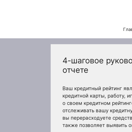
Перейти
к
содержимому
Гла
4-шаговое руков
отчете
Ваш кредитный рейтинг яв
кредитной карты, работу, 
о своем кредитном рейтинг
отслеживать вашу кредитну
вы перерасходуете средств
также позволяет выявить о