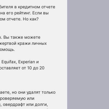
бителя в кредитном отчете
на его рейтинг. Если вы
ом отчете. Но как?
m. Вы также можете
и жертвой кражи личных
помощь.
quifax, Experian и
оставляет от 10 до 20
ете, но они удалят только
епроверяемую или
, овердрафт или долги,