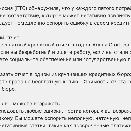
ссия (FTC) обнаружила, что у каждого пятого потре
несоответствие, которое может негативно повлиять 
ледует немедленно оспорить ошибку в своем кредитн
й отчет
есплатный кредитный отчет в год от AnnualCrort.co
 если вы безработный и ищете работу, если вы стал
ете социальное обеспечение или государственную 
азать отчет в одном из крупнейших кредитных бюро: E
ете права на бесплатную копию. Стоимость отчета с
т бюро.
ок вы можете возражать
ледовать любые ошибки, против которых вы возража
закону. Вы можете оспорить неполную, неточную, н
гативные статьи, такие как просроченные платежи