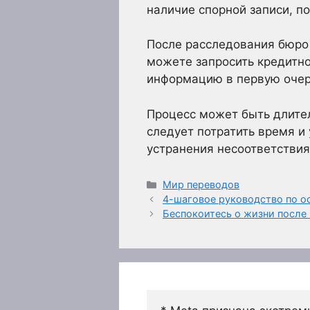
наличие спорной записи, по
После расследования бюро
можете запросить кредитно
информацию в первую очере
Процесс может быть длител
следует потратить время и 
устранения несоответствия
Рубрики
Мир переводов
4-шаговое руководство по о
Беспокоитесь о жизни после