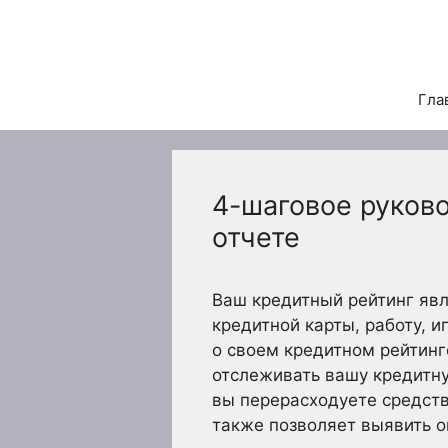
Перейти
к
содержимому
Гла
4-шаговое руков
отчете
Ваш кредитный рейтинг яв
кредитной карты, работу, 
о своем кредитном рейтинг
отслеживать вашу кредитну
вы перерасходуете средств
также позволяет выявить о