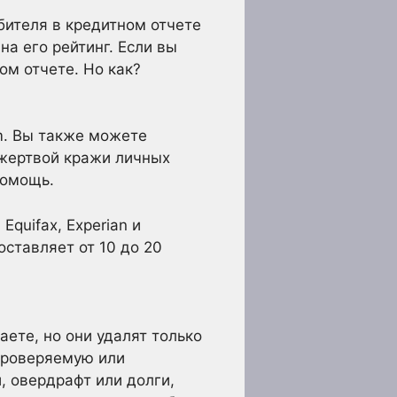
бителя в кредитном отчете
на его рейтинг. Если вы
ом отчете. Но как?
m. Вы также можете
и жертвой кражи личных
помощь.
quifax, Experian и
оставляет от 10 до 20
ете, но они удалят только
епроверяемую или
, овердрафт или долги,