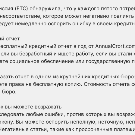
ссия (FTC) обнаружила, что у каждого пятого потре
несоответствие, которое может негативно повлиять 
ледует немедленно оспорить ошибку в своем кредитн
й отчет
есплатный кредитный отчет в год от AnnualCrort.co
 если вы безработный и ищете работу, если вы стал
ете социальное обеспечение или государственную 
азать отчет в одном из крупнейших кредитных бюро: E
ете права на бесплатную копию. Стоимость отчета с
т бюро.
ок вы можете возражать
ледовать любые ошибки, против которых вы возража
закону. Вы можете оспорить неполную, неточную, н
гативные статьи, такие как просроченные платежи