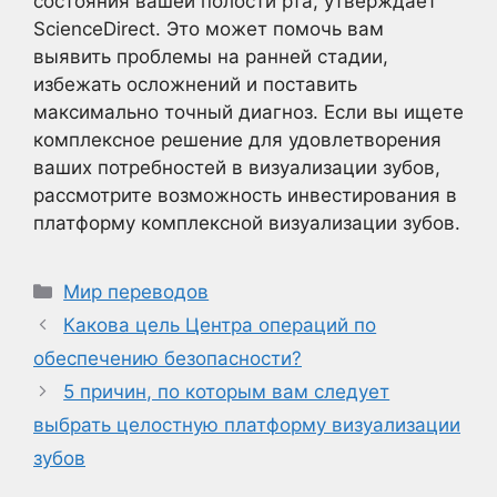
состояния вашей полости рта, утверждает
ScienceDirect. Это может помочь вам
выявить проблемы на ранней стадии,
избежать осложнений и поставить
максимально точный диагноз. Если вы ищете
комплексное решение для удовлетворения
ваших потребностей в визуализации зубов,
рассмотрите возможность инвестирования в
платформу комплексной визуализации зубов.
Рубрики
Мир переводов
Какова цель Центра операций по
обеспечению безопасности?
5 причин, по которым вам следует
выбрать целостную платформу визуализации
зубов