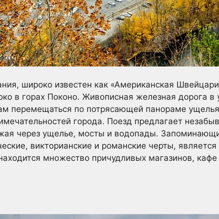
ния, широко известен как «Американская Швейцария
ко в горах Поконо. Живописная железная дорога в 
ам перемещаться по потрясающей панораме ущелья 
имечательностей города. Поезд предлагает незабы
зжая через ущелье, мосты и водопады. Запоминающ
ческие, викторианские и романские черты, являетс
 находится множество причудливых магазинов, кафе