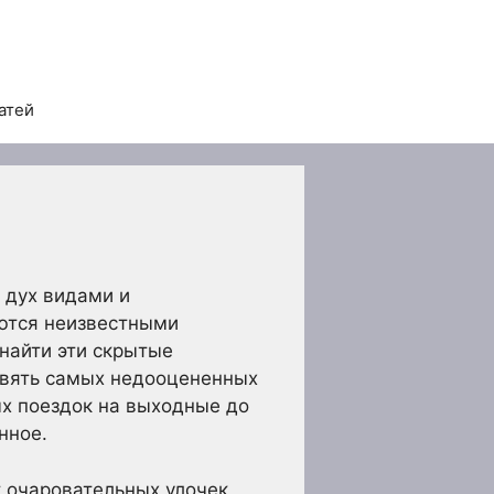
атей
 дух видами и
аются неизвестными
найти эти скрытые
евять самых недооцененных
ых поездок на выходные до
нное.
т очаровательных улочек