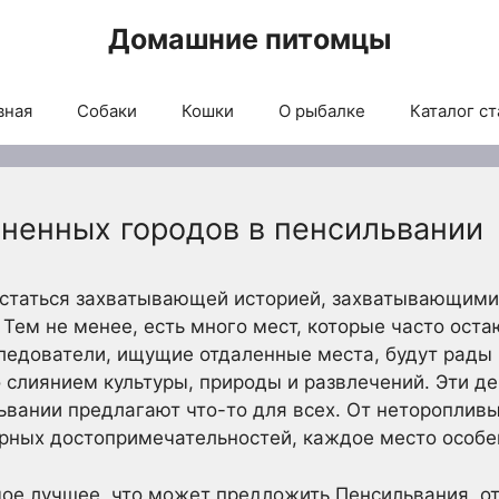
Домашние питомцы
вная
Собаки
Кошки
О рыбалке
Каталог ст
ненных городов в пенсильвании
статься захватывающей историей, захватывающими
ем не менее, есть много мест, которые часто ост
ледователи, ищущие отдаленные места, будут рады 
 слиянием культуры, природы и развлечений. Эти д
ьвании предлагают что-то для всех. От нетороплив
урных достопримечательностей, каждое место особе
амое лучшее, что может предложить Пенсильвания, о