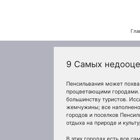
Перейти
к
содержимому
Гла
9 Самых недооце
Пенсильвания может похва
процветающими городами. Т
большинству туристов. Исс
жемчужины; все наполнено
городов и поселков Пенсил
отдыха на природе и культ
В этих городах есть все с