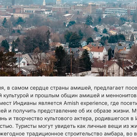
ия, в самом сердце страны амишей, предлагает пос
ой культурой и прошлым общин амишей и меннонито
мест Индианы является Amish experience, где посет
ей и получить представление об их образе жизни. 
нь и творчество культового актера, родившегося в
тью. Туристы могут увидеть как личные вещи из жи
Ежегодное традиционное строительство амбара, во 