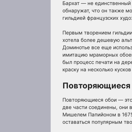
Бархат — не единственный
обнаружат, что он также 
гильдией французских худож
Первым творением гильдии 
хотела более дешевую альт
Доминотье все еще использ
имитацию мраморных обоев
был процесс печати на дер
краску на несколько кусков
Повторяющиеся
Повторяющиеся обои — это 
две части соединены, они 
Мишелем Папийоном в 1675 
оставаться популярным тв