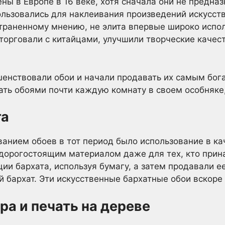
ны в Европе в 16 веке, хотя сначала они не предна
пользовались для наклеивания произведений искусст
траненному мнению, не элита впервые широко испол
торговали с китайцами, улучшили творческие качест
шенствовали обои и начали продавать их самым бог
ать обоями почти каждую комнату в своем особняке
та
анием обоев в тот период было использование в ка
 дорогостоящим материалом даже для тех, кто прин
ии бархата, используя бумагу, а затем продавали ее
 бархат. Эти искусственные бархатные обои вскоре 
а и печать на дереве