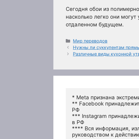
Сегодня обои из полимерно
насколько легко они могут 
отдаленном будущем.
Рубрики
Мир переводов
Нужны ли суккулентам прям
Различные виды кухонной ут
* Meta признана экстрем
** Facebook принадлежит
РФ
*** Instagram принадлеж
в РФ 
**** Вся информация, из
руководством к действи