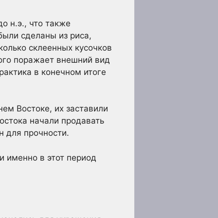
о н.э., что также
были сделаны из риса,
колько склеенных кусочков
кого поражает внешний вид
рактика в конечном итоге
ем Востоке, их заставили
остока начали продавать
н для прочности.
и именно в этот период