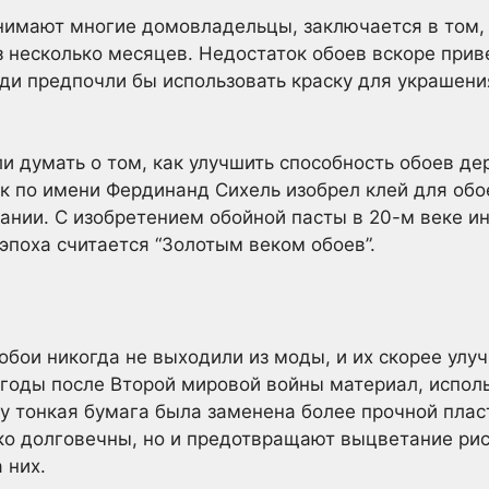
нимают многие домовладельцы, заключается в том, 
з несколько месяцев. Недостаток обоев вскоре прив
юди предпочли бы использовать краску для украшени
и думать о том, как улучшить способность обоев де
ек по имени Фердинанд Сихель изобрел клей для обо
пании. С изобретением обойной пасты в 20-м веке и
эпоха считается “Золотым веком обоев”.
обои никогда не выходили из моды, и их скорее улу
В годы после Второй мировой войны материал, испол
ку тонкая бумага была заменена более прочной плас
ко долговечны, но и предотвращают выцветание рис
 них.