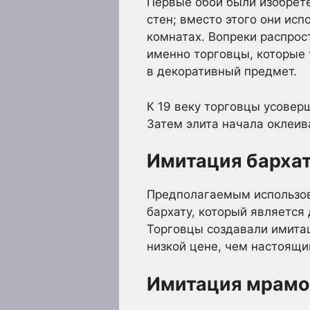
Первые обои были изобрете
стен; вместо этого они ис
комнатах. Вопреки распрос
именно торговцы, которые 
в декоративный предмет.
К 19 веку торговцы усовер
Затем элита начала оклеив
Имитация барха
Предполагаемым использов
бархату, который является
Торговцы создавали имитац
низкой цене, чем настоящий
Имитация мрамор