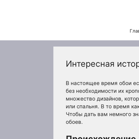
Перейти
к
содержимому
Гла
Интересная исто
В настоящее время обои ес
без необходимости их кроп
множество дизайнов, котор
или спальня. В то время к
Чтобы дать вам немного зн
обоев.
Происхождение