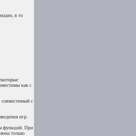
кции, в то
Некоторые
овместимы как с
, совместимый с
зведения игр.
ом функций. При
ужны только