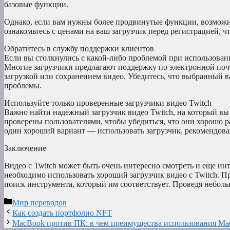
базовые функции.
Однако, если вам нужны более продвинутые функции, возможно,
ознакомьтесь с ценами на ваш загрузчик перед регистрацией, ч
Обратитесь в службу поддержки клиентов
Если вы столкнулись с какой-либо проблемой при использовани
Многие загрузчики предлагают поддержку по электронной почте
загрузкой или сохранением видео. Убедитесь, что выбранный в
проблемы.
Используйте только проверенные загрузчики видео Twitch
Важно найти надежный загрузчик видео Twitch, на который вы
проверены пользователями, чтобы убедиться, что они хорошо 
один хороший вариант — использовать загрузчик, рекомендованн
Заключение
Видео с Twitch может быть очень интересно смотреть и еще инт
необходимо использовать хороший загрузчик видео с Twitch. П
поиск инструмента, который им соответствует. Проведя неболь
Рубрики
Мир переводов
Как создать портфолио NFT
MacBook против ПК: в чем преимущества использования Ma