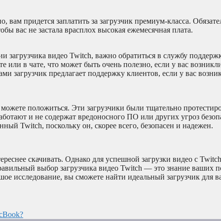
 вам придется заплатить за загрузчик премиум-класса. Обязате
тобы вас не застала врасплох высокая ежемесячная плата.
и загрузчика видео Twitch, важно обратиться в службу поддерж
 или в чате, что может быть очень полезно, если у вас возникл
ами загрузчик предлагает поддержку клиентов, если у вас возни
 можете положиться. Эти загрузчики были тщательно протестир
работают и не содержат вредоносного ПО или других угроз безоп
ый Twitch, поскольку он, скорее всего, безопасен и надежен.
ереснее скачивать. Однако для успешной загрузки видео с Twitc
равильный выбор загрузчика видео Twitch — это знание ваших п
шое исследование, вы сможете найти идеальный загрузчик для ва
cBook?