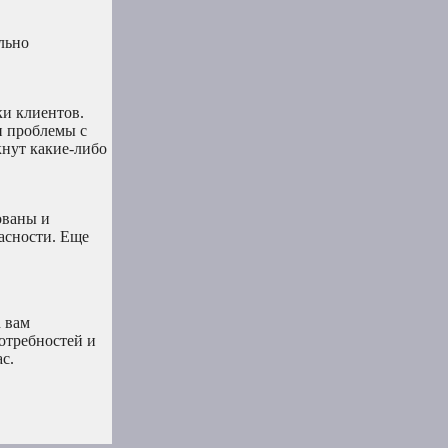
льно
ки клиентов.
и проблемы с
кнут какие-либо
ованы и
асности. Еще
h вам
отребностей и
с.