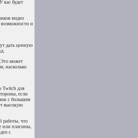
У вас будет
чиков видео
и возможности и
ут дать ценную
жд.
. Это может
м, насколько
 Twitch для
тороны, если
зчик с большим
ет высокую
й работы, что
е или плагины,
део с