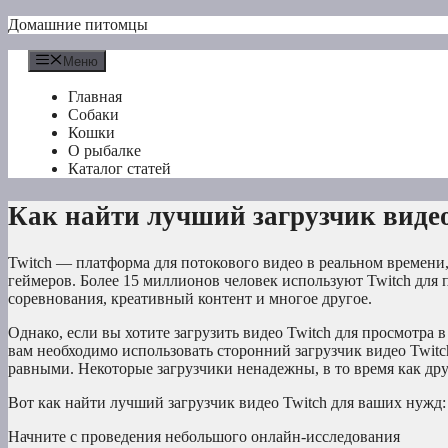
Перейти
Домашние питомцы
к
содержимому
Меню
Главная
Собаки
Кошки
О рыбалке
Каталог статей
Как найти лучший загрузчик видео
Twitch — платформа для потокового видео в реальном времени
геймеров. Более 15 миллионов человек используют Twitch для
соревнования, креативный контент и многое другое.
Однако, если вы хотите загрузить видео Twitch для просмотра в
вам необходимо использовать сторонний загрузчик видео Twitc
равными. Некоторые загрузчики ненадежны, в то время как др
Вот как найти лучший загрузчик видео Twitch для ваших нужд:
Начните с проведения небольшого онлайн-исследования