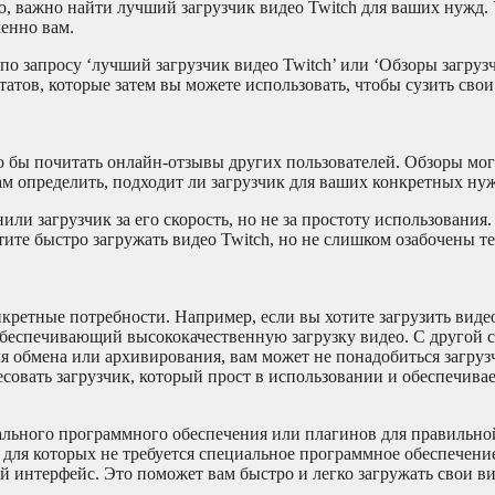
о, важно найти лучший загрузчик видео Twitch для ваших нужд. 
енно вам.
по запросу ‘лучший загрузчик видео Twitch’ или ‘Обзоры загруз
татов, которые затем вы можете использовать, чтобы сузить сво
о бы почитать онлайн-отзывы других пользователей. Обзоры мог
ам определить, подходит ли загрузчик для ваших конкретных ну
ли загрузчик за его скорость, но не за простоту использования
отите быстро загружать видео Twitch, но не слишком озабочены те
кретные потребности. Например, если вы хотите загрузить видео
обеспечивающий высококачественную загрузку видео. С другой с
ля обмена или архивирования, вам может не понадобиться загру
совать загрузчик, который прост в использовании и обеспечива
иального программного обеспечения или плагинов для правильно
, для которых не требуется специальное программное обеспечени
 интерфейс. Это поможет вам быстро и легко загружать свои ви