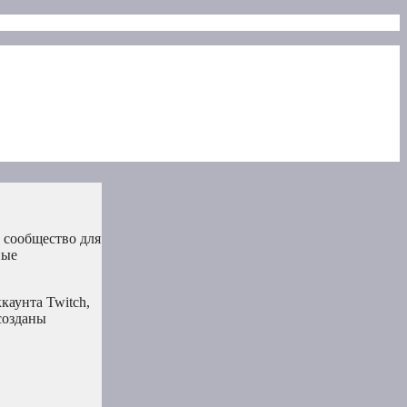
 сообщество для
ные
каунта Twitch,
созданы