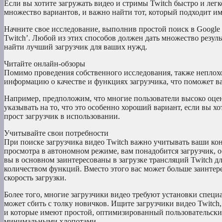
Если вы хотите загружать видео и стримы Twitch быстро и легк
множество вариантов, и важно найти тот, который подходит им
Начните свое исследование, выполнив простой поиск в Google 
Twitch’. Любой из этих способов должен дать множество резуль
найти лучший загрузчик для ваших нужд.
Читайте онлайн-обзоры
Помимо проведения собственного исследования, также неплох
информацию о качестве и функциях загрузчика, что поможет в
Например, предположим, что многие пользователи высоко оцени
указывать на то, что это особенно хороший вариант, если вы х
прост загрузчик в использовании.
Учитывайте свои потребности
При поиске загрузчика видео Twitch важно учитывать ваши кон
просмотра в автономном режиме, вам понадобится загрузчик, 
вы в основном заинтересованы в загрузке трансляций Twitch д
количеством функций. Вместо этого вас может больше заинтере
скорость загрузки.
Более того, многие загрузчики видео требуют установки спец
может сбить с толку новичков. Ищите загрузчики видео Twitch
и которые имеют простой, оптимизированный пользовательский
минимальными хлопотами.