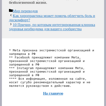
безболезненной жизни.
Рубрики
Мир переводов
Как хиропрактика может помочь облегчить боль и
дискомфорт?
10 Причин, по которым интегрированная клиника
здоровья необходима для вашего сообщества
* Meta признана экстремистской организацией и 
запрещена в РФ
** Facebook принадлежит компании Meta, 
признанной экстремистской организацией и 
запрещенной в РФ
*** Instagram принадлежит компании Meta, 
признанной экстремистской организацией и 
запрещенной в РФ 
**** Вся информация, изложенная на сайте, 
носит сугубо рекомендательный характер и не 
является руководством к действию.
На главную