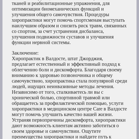
тканей и реабилитационные упражнения, для
оптимизации биомеханических функций и
улучшения общего самочувствия. Процедуры
хиропрактики могут помочь спортсменам выступать
наилучшим образом и снизить риск травм, связанных
со спортом, за счет устранения дисбаланса,
улучшения подвижности суставов и улучшения
функции нервной системы.
Заключение:
Хиропрактик в Валдосте, штат Джорджия,
предлагает естественный и эффективный подход к
облегчению боли и дискомфорта. Благодаря своему
вниманию к здоровью позвоночника и общему
самочувствию, хиропрактика стала популярной среди
людей, ищущих неинвазивные методы лечения.
Независимо от того, сталкиваетесь ли вы с
хронической болью, спортивной травмой или
обращаетесь за профилактической помощью, услуги
хиропрактики в медицинском центре Care в Валдосте
могут помочь улучшить качество вашей жизни.
Устраняя первопричины дискомфорта, хиропрактики
дают возможность клиентам активно заботиться о
своем здоровье и самочувствии. Ощутите
преимущества хиропрактики и найдите путь к