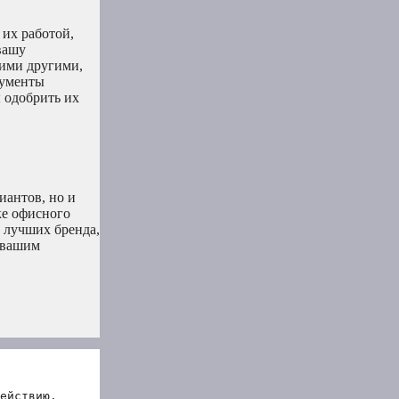
 их работой,
вашу
гими другими,
рументы
 одобрить их
иантов, но и
ке офисного
3 лучших бренда,
о вашим
ействию.