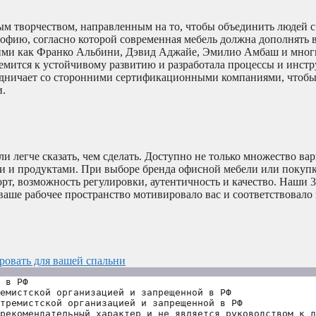
ным творчеством, направленным на то, чтобы объединить людей с
офию, согласно которой современная мебель должна дополнять 
акими как Франко Альбини, Дэвид Аджайе, Эмилио Амбаш и мно
тремится к устойчивому развитию и разработала процессы и инст
удничает со сторонними сертификационными компаниями, чтобы
и.
 легче сказать, чем сделать. Доступно не только множество вар
ти и продуктами. При выборе бренда офисной мебели или покуп
орт, возможность регулировки, аутентичность и качество. Наши 
 ваше рабочее пространство мотивировало вас и соответствовал
ровать для вашей спальни
 в РФ
емистской организацией и запрещенной в РФ
тремистской организацией и запрещенной в РФ 
рекомендательный характер и не является руководством к д