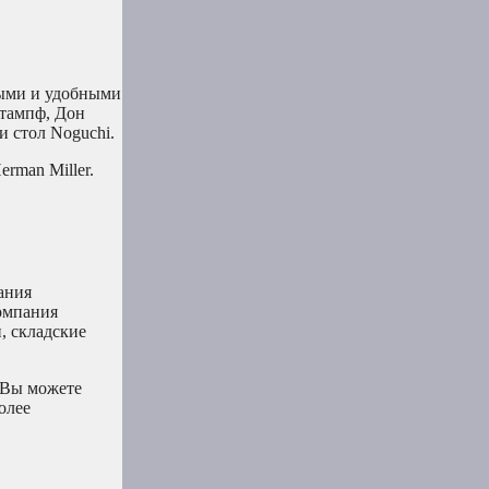
ными и удобными
Стампф, Дон
и стол Noguchi.
rman Miller.
ания
омпания
, складские
. Вы можете
олее