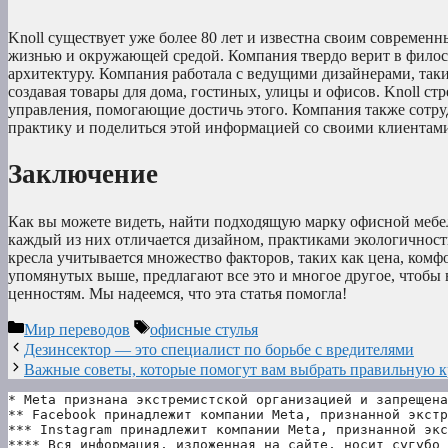
Knoll существует уже более 80 лет и известна своим современ
жизнью и окружающей средой. Компания твердо верит в филос
архитектуру. Компания работала с ведущими дизайнерами, т
создавая товары для дома, гостиных, улицы и офисов. Knoll с
управления, помогающие достичь этого. Компания также сотр
практику и поделиться этой информацией со своими клиентам
Заключение
Как вы можете видеть, найти подходящую марку офисной мебели
каждый из них отличается дизайном, практиками экологичнос
кресла учитывается множество факторов, таких как цена, комф
упомянутых выше, предлагают все это и многое другое, чтобы
ценностям. Мы надеемся, что эта статья помогла!
Рубрики
Метки
Мир переводов
офисные стулья
Дезинсектор — это специалист по борьбе с вредителями
Важные советы, которые помогут вам выбрать правильную к
* Meta признана экстремистской организацией и запрещена
** Facebook принадлежит компании Meta, признанной экстр
*** Instagram принадлежит компании Meta, признанной экс
**** Вся информация, изложенная на сайте, носит сугубо 