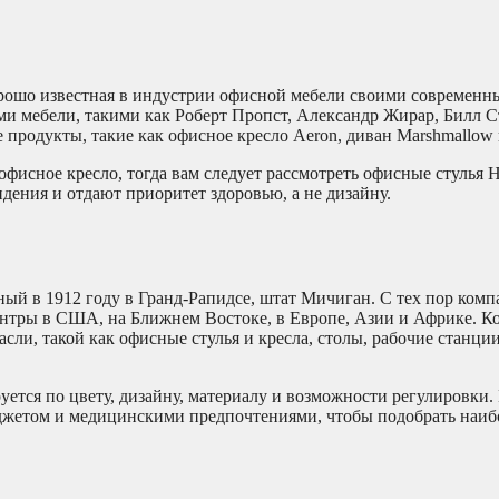
хорошо известная в индустрии офисной мебели своими современ
ми мебели, такими как Роберт Пропст, Александр Жирар, Билл 
е продукты, такие как офисное кресло Aeron, диван Marshmallow 
фисное кресло, тогда вам следует рассмотреть офисные стулья He
дения и отдают приоритет здоровью, а не дизайну.
ый в 1912 году в Гранд-Рапидсе, штат Мичиган. С тех пор комп
нтры в США, на Ближнем Востоке, в Европе, Азии и Африке. К
сли, такой как офисные стулья и кресла, столы, рабочие станции
руется по цвету, дизайну, материалу и возможности регулировки
юджетом и медицинскими предпочтениями, чтобы подобрать наиб