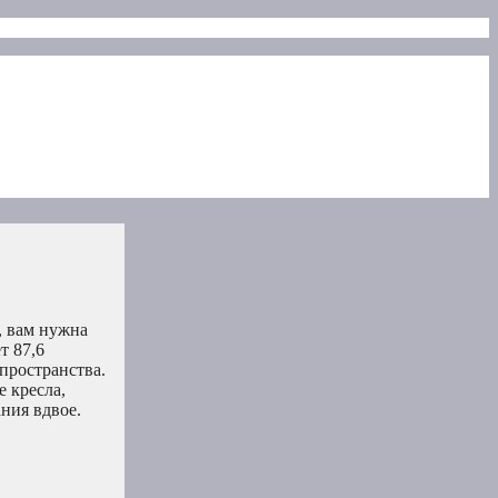
, вам нужна
т 87,6
пространства.
 кресла,
ния вдвое.