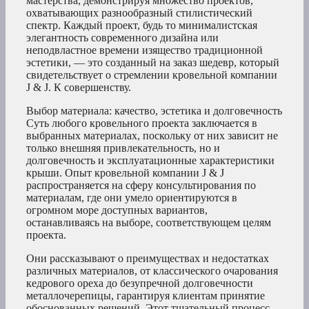
мастерства, демонстрируя множество проектов,
охватывающих разнообразный стилистический
спектр. Каждый проект, будь то минималистская
элегантность современного дизайна или
неподвластное времени изящество традиционной
эстетики, — это созданный на заказ шедевр, который
свидетельствует о стремлении кровельной компании
J & J. К совершенству.
Выбор материала: качество, эстетика и долговечность
Суть любого кровельного проекта заключается в
выбранных материалах, поскольку от них зависит не
только внешняя привлекательность, но и
долговечность и эксплуатационные характеристики
крыши. Опыт кровельной компании J & J
распространяется на сферу консультирования по
материалам, где они умело ориентируются в
огромном море доступных вариантов,
останавливаясь на выборе, соответствующем целям
проекта.
Они рассказывают о преимуществах и недостатках
различных материалов, от классического очарования
кедрового ореха до безупречной долговечности
металлочерепицы, гарантируя клиентам принятие
обоснованных решений. Этот тщательный процесс