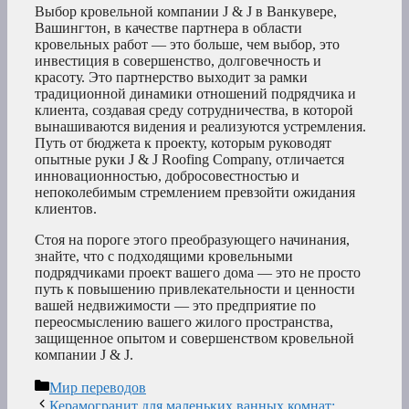
Выбор кровельной компании J & J в Ванкувере,
Вашингтон, в качестве партнера в области
кровельных работ — это больше, чем выбор, это
инвестиция в совершенство, долговечность и
красоту. Это партнерство выходит за рамки
традиционной динамики отношений подрядчика и
клиента, создавая среду сотрудничества, в которой
вынашиваются видения и реализуются устремления.
Путь от бюджета к проекту, которым руководят
опытные руки J & J Roofing Company, отличается
инновационностью, добросовестностью и
непоколебимым стремлением превзойти ожидания
клиентов.
Стоя на пороге этого преобразующего начинания,
знайте, что с подходящими кровельными
подрядчиками проект вашего дома — это не просто
путь к повышению привлекательности и ценности
вашей недвижимости — это предприятие по
переосмыслению вашего жилого пространства,
защищенное опытом и совершенством кровельной
компании J & J.
Рубрики
Мир переводов
Керамогранит для маленьких ванных комнат: