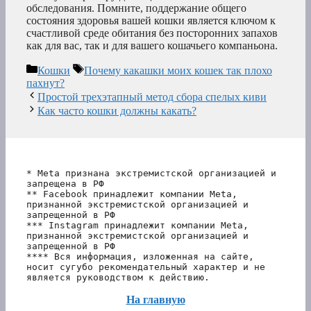
обследования. Помните, поддержание общего
состояния здоровья вашей кошки является ключом к
счастливой среде обитания без посторонних запахов
как для вас, так и для вашего кошачьего компаньона.
Рубрики
Метки
Кошки
Почему какашки моих кошек так плохо
пахнут?
Простой трехэтапный метод сбора спелых киви
Как часто кошки должны какать?
* Meta признана экстремистской организацией и 
запрещена в РФ
** Facebook принадлежит компании Meta, 
признанной экстремистской организацией и 
запрещенной в РФ
*** Instagram принадлежит компании Meta, 
признанной экстремистской организацией и 
запрещенной в РФ 
**** Вся информация, изложенная на сайте, 
носит сугубо рекомендательный характер и не 
является руководством к действию.
На главную