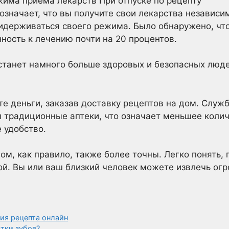
има приема лекарств При отпуске по рецепту
значает, что вы получите свои лекарства независим
ридерживаться своего режима. Было обнаружено, чт
ость к лечению почти на 20 процентов.
е станет намного больше здоровых и безопасных люде
ите деньги, заказав доставку рецептов на дом. Слу
 традиционные аптеки, что означает меньшее коли
 удобство.
ом, как правило, также более точны. Легко понять,
ой. Вы или ваш близкий человек можете извлечь огр
ия рецепта онлайн
тки зубов?