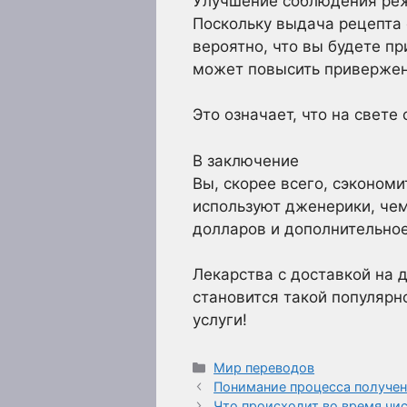
Улучшение соблюдения реж
Поскольку выдача рецепта о
вероятно, что вы будете п
может повысить приверженн
Это означает, что на свет
В заключение
Вы, скорее всего, сэконом
используют дженерики, чем
долларов и дополнительное
Лекарства с доставкой на д
становится такой популярн
услуги!
Рубрики
Мир переводов
Понимание процесса получен
Что происходит во время чис