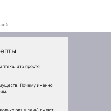
атей
цепты
аптеке. Это просто
имуществ. Почему именно
рим.
в
олько раз в день) имеют