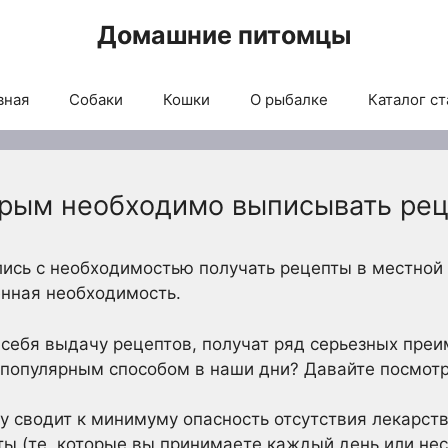
Домашние питомцы
вная
Собаки
Кошки
О рыбалке
Каталог ст
орым необходимо выписывать ре
сь с необходимостью получать рецепты в местной 
енная необходимость.
я себя выдачу рецептов, получат ряд серьезных пре
 популярным способом в наши дни? Давайте посмот
у сводит к минимуму опасность отсутствия лекарст
 (те, которые вы принимаете каждый день или неск