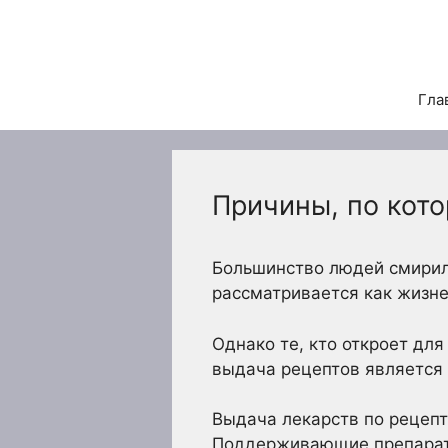
Перейти
к
содержимому
Гла
Причины, по кот
Большинство людей смирили
рассматривается как жизн
Однако те, кто откроет дл
выдача рецептов является
Выдача лекарств по рецепт
Поддерживающие препараты