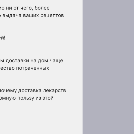
о ни от чего, более
о выдача ваших рецептов
й!
жбы доставки на дом чаще
чество потраченных
 почему доставка лекарств
омную пользу из этой