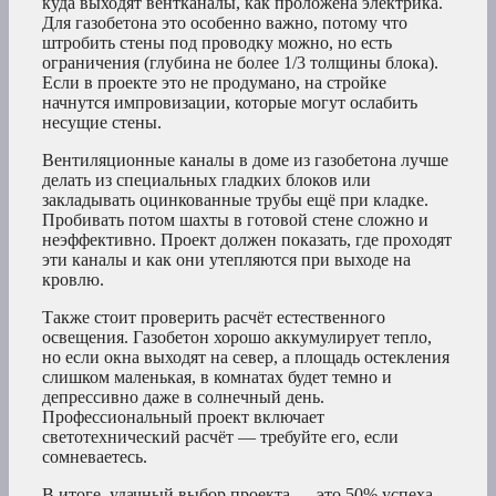
куда выходят вентканалы, как проложена электрика.
Для газобетона это особенно важно, потому что
штробить стены под проводку можно, но есть
ограничения (глубина не более 1/3 толщины блока).
Если в проекте это не продумано, на стройке
начнутся импровизации, которые могут ослабить
несущие стены.
Вентиляционные каналы в доме из газобетона лучше
делать из специальных гладких блоков или
закладывать оцинкованные трубы ещё при кладке.
Пробивать потом шахты в готовой стене сложно и
неэффективно. Проект должен показать, где проходят
эти каналы и как они утепляются при выходе на
кровлю.
Также стоит проверить расчёт естественного
освещения. Газобетон хорошо аккумулирует тепло,
но если окна выходят на север, а площадь остекления
слишком маленькая, в комнатах будет темно и
депрессивно даже в солнечный день.
Профессиональный проект включает
светотехнический расчёт — требуйте его, если
сомневаетесь.
В итоге, удачный выбор проекта — это 50% успеха