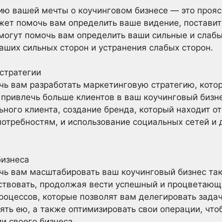
ю вашей мечты о коучинговом бизнесе — это проясн
жет помочь вам определить ваше видение, поставит
могут помочь вам определить ваши сильные и слабы
аших сильных сторон и устранения слабых сторон.
стратегии
ь вам разработать маркетинговую стратегию, кото
привлечь больше клиентов в ваш коучинговый бизне
ного клиента, создание бренда, который находит отк
потребностям, и использование социальных сетей и 
изнеса
ь вам масштабировать ваш коучинговый бизнес так
ствовать, продолжая вести успешный и процветающи
процессов, которые позволят вам делегировать задач
ять ею, а также оптимизировать свои операции, что
и своего бизнеса.