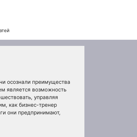
атей
учи осознали преимущества
чем является возможность
ешествовать, управляя
м, как бизнес-тренер
аги они предпринимают,