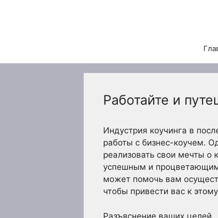
Перейти
к
содержимому
Гла
Работайте и путе
Индустрия коучинга в посл
работы с бизнес-коучем. О
реализовать свои мечты о 
успешным и процветающим 
может помочь вам осуществ
чтобы привести вас к этому
Разъяснение ваших целей