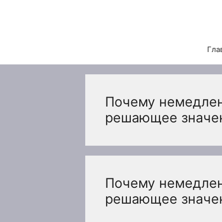
Перейти
к
содержимому
Гла
Почему немедле
решающее значен
Почему немедле
решающее значен