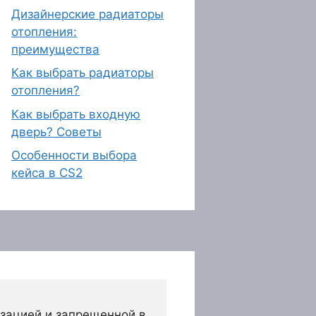
Дизайнерские радиаторы
отопления:
преимущества
Как выбрать радиаторы
отопления?
Как выбрать входную
дверь? Советы
Особенности выбора
кейса в CS2
зацией и запрещенной в 