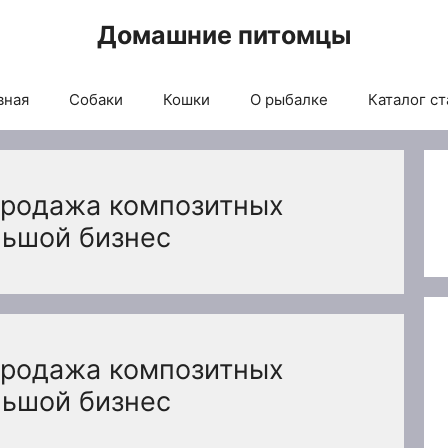
Домашние питомцы
вная
Собаки
Кошки
О рыбалке
Каталог ст
продажа композитных
льшой бизнес
продажа композитных
льшой бизнес