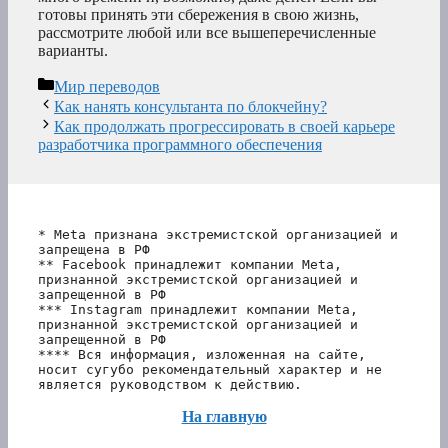
готовы принять эти сбережения в свою жизнь,
рассмотрите любой или все вышеперечисленные
варианты.
Рубрики
Мир переводов
Как нанять консультанта по блокчейну?
Как продолжать прогрессировать в своей карьере
разработчика программного обеспечения
* Meta признана экстремистской организацией и 
запрещена в РФ
** Facebook принадлежит компании Meta, 
признанной экстремистской организацией и 
запрещенной в РФ
*** Instagram принадлежит компании Meta, 
признанной экстремистской организацией и 
запрещенной в РФ 
**** Вся информация, изложенная на сайте, 
носит сугубо рекомендательный характер и не 
является руководством к действию.
На главную