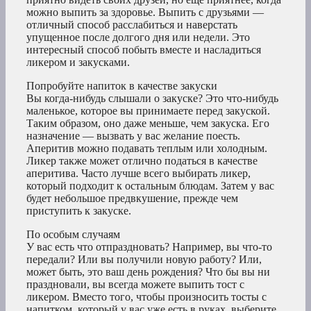
можно выпить за здоровье. Выпить с друзьями —
отличный способ расслабиться и наверстать
упущенное после долгого дня или недели. Это
интересный способ побыть вместе и насладиться
ликером и закусками.
Попробуйте напиток в качестве закуски
Вы когда-нибудь слышали о закуске? Это что-нибудь
маленькое, которое вы принимаете перед закуской.
Таким образом, оно даже меньше, чем закуска. Его
назначение — вызвать у вас желание поесть.
Аперитив можно подавать теплым или холодным.
Ликер также может отлично податься в качестве
аперитива. Часто лучше всего выбирать ликер,
который подходит к остальным блюдам. Затем у вас
будет небольшое предвкушение, прежде чем
приступить к закуске.
По особым случаям
У вас есть что отпраздновать? Например, вы что-то
передали? Или вы получили новую работу? Или,
может быть, это ваш день рождения? Что бы вы ни
праздновали, вы всегда можете выпить тост с
ликером. Вместо того, чтобы произносить тосты с
напитком, который у вас уже есть в руках, выберите