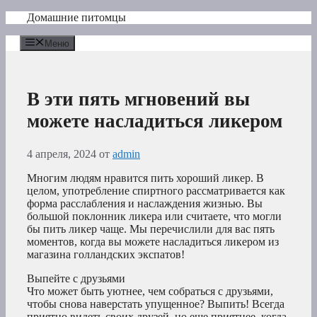
Перейти
Домашние питомцы
к
содержимому
Меню
В эти пять мгновений вы
можете насладиться ликером
4 апреля, 2024
от
admin
Многим людям нравится пить хороший ликер. В
целом, употребление спиртного рассматривается как
форма расслабления и наслаждения жизнью. Вы
большой поклонник ликера или считаете, что могли
бы пить ликер чаще. Мы перечислили для вас пять
моментов, когда вы можете насладиться ликером из
магазина голландских экспатов!
Выпейте с друзьями
Что может быть уютнее, чем собраться с друзьями,
чтобы снова наверстать упущенное? Выпить! Всегда
приятно видеть своих друзей, но еще приятнее, когда