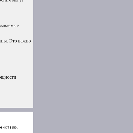
ызываемые
ины. Это важно
мощности
ействию.