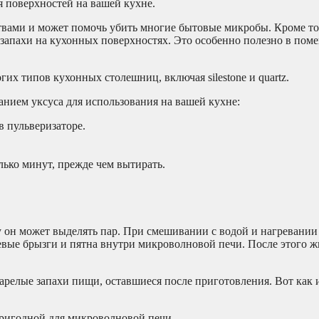
я поверхностей на вашей кухне.
ами и может помочь убить многие бытовые микробы. Кроме тог
апахи на кухонных поверхностях. Это особенно полезно в поме
их типов кухонных столешниц, включая silestone и quartz.
анием уксуса для использования на вашей кухне:
в пульверизаторе.
лько минут, прежде чем вытирать.
 он может выделять пар. При смешивании с водой и нагревании
евые брызги и пятна внутри микроволновой печи. После этого ж
арелые запахи пищи, оставшиеся после приготовления. Вот как 
 пригодной для микроволновой печи.