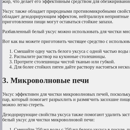
жир, что делает его эффективным средством для обезжиривани
Уксус также обладает природными противомикробными свойств
обладает дезодорирующим эффектом, нейтрализуя неприятные з
приготовлении пищи могут оставаться стойкие запахи.
Разбавленный белый уксус можно использовать для чистки мног
Вот как вы можете приготовить чистящее средство с использов
Смешайте одну часть белого уксуса с одной частью воды 
Распылите раствор на кухонные столешницы.
Протрите столешницы чистой тканью или губкой.
Для более стойких пятен дайте раствору настояться неско
3. Микроволновые печи
Уксус эффективен для чистки микроволновых печей, поскольку
пар, который помогает разрыхлить и размягчить засохшие пищ
можно легко стереть.
Дезодорирующие свойства уксуса также помогают удалить заст
белый уксус для чистки микроволновой печи:
Смешайте 250 мл воды с 250 мл белого уксуса в посуде,