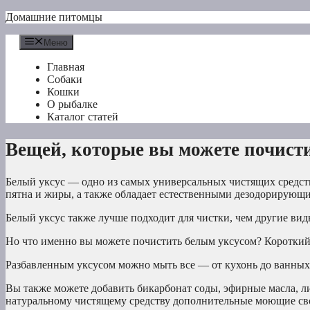
Перейти
Домашние питомцы
к
содержимому
Меню
Главная
Собаки
Кошки
О рыбалке
Каталог статей
Вещей, которые вы можете почист
Белый уксус — одно из самых универсальных чистящих средств.
пятна и жиры, а также обладает естественными дезодорирую
Белый уксус также лучше подходит для чистки, чем другие вид
Но что именно вы можете почистить белым уксусом? Короткий 
Разбавленным уксусом можно мыть все — от кухонь до ванных 
Вы также можете добавить бикарбонат соды, эфирные масла, л
натуральному чистящему средству дополнительные моющие св