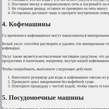
Поставьте миску в микроволновую печь и нагревайте на 
Не открывая дверцу, оставьте ее примерно на пять минут,
Осторожно достаньте чашу и протрите внутреннюю повер
4. Кофемашины
Со временем в кофемашинах могут накапливаться минеральные 
Белый уксус способен растворять и удалять эти минеральные 
кофеварки.
Уксус также является нетоксичным чистящим средством, что д
продуктами и напитками, например, внутри вашей кофемашин
Чтобы попробовать, выполните следующие действия:
Наполните резервуар для воды в кофемашине смесью из р
Проведите цикл заваривания без кофейной гущи.
Повторите процедуру с чистой водой, чтобы смыть остатк
5. Посудомоечные машины
Как и в кофемашинах, в посудомоечных машинах со временем 