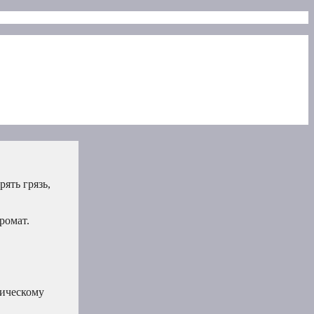
ять грязь,
ромат.
тическому