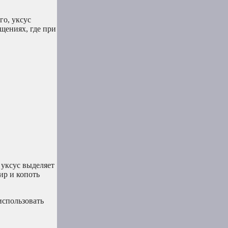
о, уксус
щениях, где при
 уксус выделяет
ир и копоть
использовать