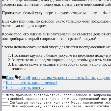
засорять распылители и форсунки, препятствуя нормальной р
Пропустить белый уксус через посудомоечную машину — быстр
Еще одна причина, по которой уксус успешно моет посудомоеч
частицами пищи и жиром.
Кроме того, его мягкие антибактериальные свойства делают 
для прибора, который соприкасается с грязной посудой.
Чтобы использовать белый уксус для чистки посудомоечной м
Поставьте кружку с белым уксусом на верхнюю полку п
Запустите цикл подачи горячей воды, чтобы удалить мыл
Вы также можете насыпать бикарбонат соды на дно пос
очистки.
Рубрики
Метки
Блог
Вещей
,
которые вы можете почистить белым уксусом
Как почистить кресло-мешок?
Как почистить люстру
* Meta признана экстремистской организацией и запрещена
** Facebook принадлежит компании Meta, признанной экстр
*** Instagram принадлежит компании Meta, признанной экс
**** Вся информация, изложенная на сайте, носит сугубо 