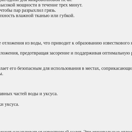
высокой мощности в течение трех минут.
 чтобы пар разрыхлил грязь.
хность влажной тканью или губкой.
отложения из воды, что приводит к образованию известкового н
отложения, предотвращая засорение и поддерживая оптимальную 
елает его безопасным для использования в местах, соприкасающ
ы.
авных частей воды и уксуса.
и уксуса.
может накапливаться известковый налет. Эти минеральные отло