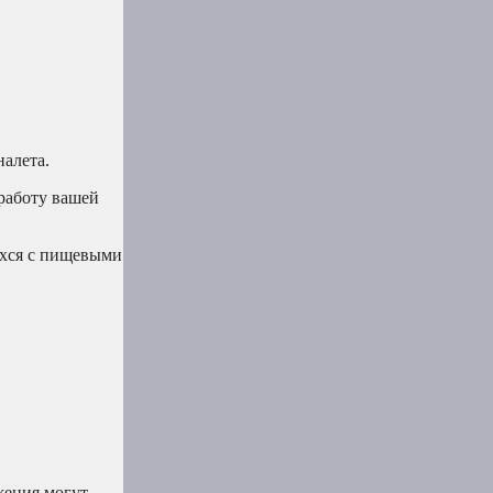
алета.
работу вашей
ихся с пищевыми
жения могут