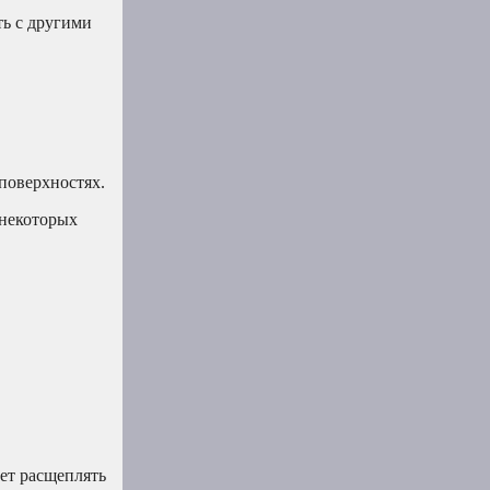
ть с другими
поверхностях.
 некоторых
ет расщеплять