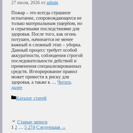
27 июля, 2026
от
admin
Пожар – это всегда страшное
испытание, сопровождающееся не
только материальным ущербом, но
и серьезными последствиями для
здоровья. После того, как огонь
потушен, начинается не менее
важный и сложный этап – уборка.
Данный процесс требует особой
аккуратности, соблюдения строгой
последовательности действий и
применения специализированных
средств. Игнорирование правил
может привести к риску для
здоровья, а также к …
Читать
далее
Рубрики
Каталог статей
Старые записи
Страница
Страница
Страница
1
2
…
5 274
Следующая
→