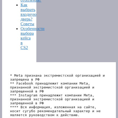
отопления?
Как
выбрать
входную
дверь?
Советы
Особенности
выбора
кейса
в
CS2
* Meta признана экстремистской организацией и 
запрещена в РФ
** Facebook принадлежит компании Meta, 
признанной экстремистской организацией и 
запрещенной в РФ
*** Instagram принадлежит компании Meta, 
признанной экстремистской организацией и 
запрещенной в РФ 
**** Вся информация, изложенная на сайте, 
носит сугубо рекомендательный характер и не 
является руководством к действию.