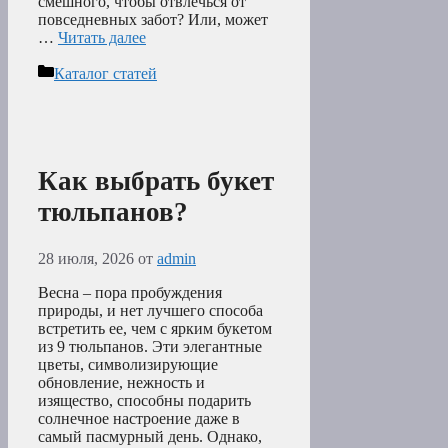
смешного, чтобы отвлечься от
повседневных забот? Или, может
…
Читать далее
Рубрики
Каталог статей
Как выбрать букет
тюльпанов?
28 июля, 2026
от
admin
Весна – пора пробуждения
природы, и нет лучшего способа
встретить ее, чем с ярким букетом
из 9 тюльпанов. Эти элегантные
цветы, символизирующие
обновление, нежность и
изящество, способны подарить
солнечное настроение даже в
самый пасмурный день. Однако,