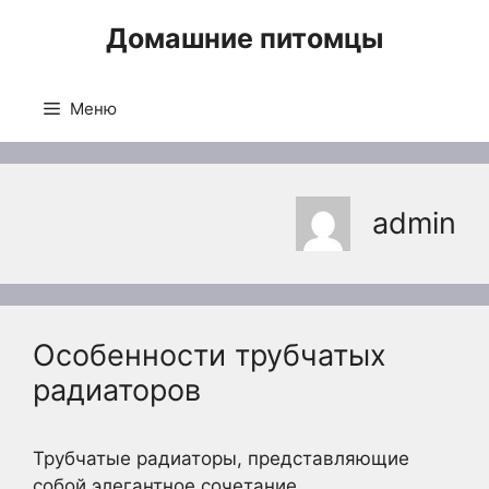
Перейти
Домашние питомцы
к
содержимому
Меню
admin
Особенности трубчатых
радиаторов
Трубчатые радиаторы, представляющие
собой элегантное сочетание