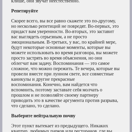
клише, они звучат неестественно.
Репетируйте
Скорее всего, вы все равно скажете это по-другому,
но несколько репетиций не повредят. Во-первых, это
придаст вам уверенности. Во-вторых, это заставит
вас выглядеть серьезным, а не просто
эмоциональным. В-третьих, у вас, по крайней мере,
будут некоторые основные моменты, которые вы
можете использовать во время разговора, вы можете
просто застрять во время объяснения, но они
облегчат вам задачу. Воспоминания — это самое
сложное, что можно пережить. Те вечера, которые вы
провели вместе при лунном свете, все совместные
каникулы и другие прекрасные
воспоминания. Конечно, вам найдется что
вспомнить, поэтому заставьте себя молчать о
прошлом и не позволяйте своему партнеру
приводить это в качестве аргумента против разрыва,
что сделано, то сделано.
Выберите нейтральную почву
Этот пункт вытекает из предыдущего. Никаких
квартир, любимых парков или ресторанов, где вы