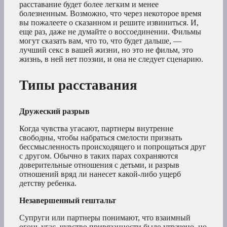
расставание будет более легким и менее
болезненным. Возможно, что через некоторое время
вы пожалеете о сказанном и решите извиниться. И,
еще раз, даже не думайте о воссоединении. Фильмы
могут сказать вам, что то, что будет дальше, —
лучший секс в вашей жизни, но это не фильм, это
жизнь, в ней нет поэзии, и она не следует сценарию.
Типы расставания
Дружеский разрыв
Когда чувства угасают, партнеры внутренне
свободны, чтобы набраться смелости признать
бессмысленность происходящего и попрощаться друг
с другом. Обычно в таких парах сохраняются
доверительные отношения с детьми, и разрыв
отношений вряд ли нанесет какой-либо ущерб
детству ребенка.
Незавершенный гештальт
Супруги или партнеры понимают, что взаимный
огонь угас, чувство привязанности было утрачено, но