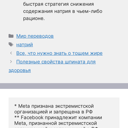
быстрая стратегия снижения
содержания натрия в чьем-либо
рационе.
Рубрики
Мир переводов
Метки
натрий
Все, что нужно знать о тощем жире
Полезные свойства шпината для
здоровья
* Meta признана экстремистской 
организацией и запрещена в РФ
** Facebook принадлежит компании 
Meta, признанной экстремистской 