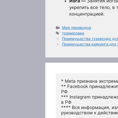
Йога —
Занятия йогой
укрепить все тело, в
концентрацией.
Рубрики
Мир переводов
Метки
тренировки
Преимущества тхэквондо дл
Преимущества каякинга для 
* Meta признана экстрем
** Facebook принадлежит
РФ
*** Instagram принадлеж
в РФ 
**** Вся информация, из
руководством к действи