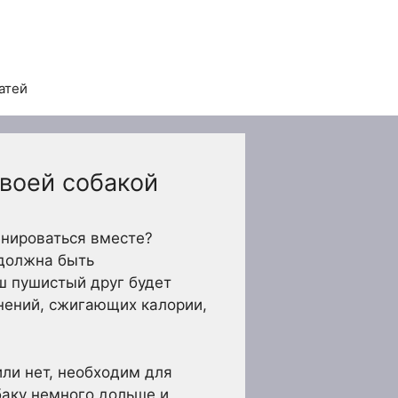
атей
своей собакой
енироваться вместе?
 должна быть
ш пушистый друг будет
нений, сжигающих калории,
или нет, необходим для
баку немного дольше и