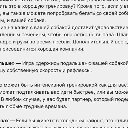
ить это в хорошую тренировку? Кроме того, если у в
, вы также можете попробовать бегать со своей со
ам, и вашей собаке.
ие на каяке с вашей собакой доставит удовольствие
едленным течением, чтобы она легко не выпала. Пла
ядро и руки во время гребли. Дополнительный вес с
 присоединится хорошая компания.
альше» —
Игра «держись подальше» с вашей собакой
шу собственную скорость и рефлексы.
о может быть интенсивной тренировкой как для вас,
 может подталкивать вас идти быстрее, или вы мож
 В любом случае, у вас будет партнер, который под
ть любые трудные времена.
упах —
Если вы живете в холодном районе, это отлич
к супер прогулка! Прогулка на снегоступах по снегу