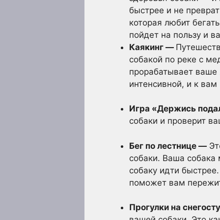
быстрее и не преврат
которая любит бегать
пойдет на пользу и в
Каякинг —
Путешеств
собакой по реке с м
прорабатывает ваше 
интенсивной, и к вам
Игра «Держись под
собаки и проверит ва
Бег по лестнице —
Эт
собаки. Ваша собака
собаку идти быстрее.
поможет вам пережи
Прогулки на снегост
вашей собаки. Это ка