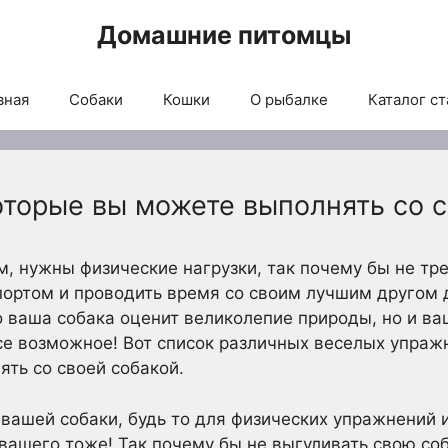
Домашние питомцы
вная
Собаки
Кошки
О рыбалке
Каталог ст
оторые вы можете выполнять со 
м, нужны физические нагрузки, так почему бы не тр
портом и проводить время со своим лучшим другом
 ваша собака оценит великолепие природы, но и ва
се возможное! Вот список различных веселых упраж
ть со своей собакой.
вашей собаки, будь то для физических упражнений 
вашего тоже! Так почему бы не выгуливать свою со