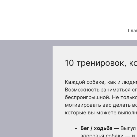
Перейти
к
содержимому
Гла
10 тренировок, к
Каждой собаке, как и людя
Возможность заниматься с
беспроигрышной. Не только
мотивировать вас делать в
которые вы можете выполня
Бег / ходьба —
Выгул 
здоровья собаки — и 