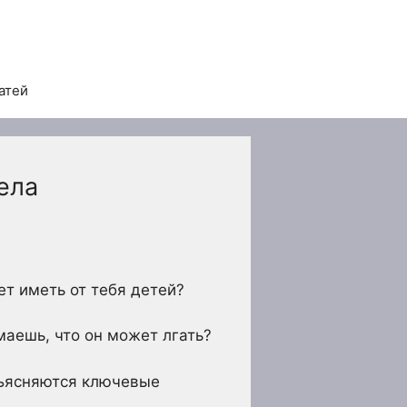
атей
нела
ет иметь от тебя детей?
маешь, что он может лгать?
объясняются ключевые