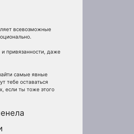
деляет всевозможные
моционально.
и и привязанности, даже
 найти самые явные
гут тебе оставаться
х, если ты тоже этого
менела
и