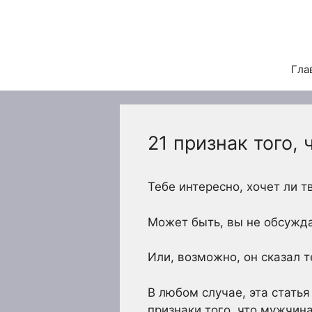
Перейти
к
содержимому
Гла
21 признак того,
Тебе интересно, хочет ли 
Может быть, вы не обсуждал
Или, возможно, он сказал т
В любом случае, эта стать
признаки того, что мужчин