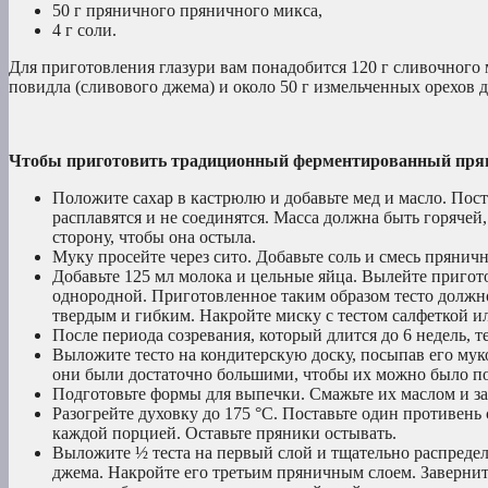
50 г пряничного пряничного микса,
4 г соли.
Для приготовления глазури вам понадобится 120 г сливочного м
повидла (сливового джема) и около 50 г измельченных орехов 
Чтобы приготовить традиционный ферментированный пряни
Положите сахар в кастрюлю и добавьте мед и масло. Пост
расплавятся и не соединятся. Масса должна быть горячей, 
сторону, чтобы она остыла.
Муку просейте через сито. Добавьте соль и смесь пряни
Добавьте 125 мл молока и цельные яйца. Вылейте пригот
однородной. Приготовленное таким образом тесто должно 
твердым и гибким. Накройте миску с тестом салфеткой и
После периода созревания, который длится до 6 недель, 
Выложите тесто на кондитерскую доску, посыпав его муко
они были достаточно большими, чтобы их можно было по
Подготовьте формы для выпечки. Смажьте их маслом и за
Разогрейте духовку до 175 °C. Поставьте один противень
каждой порцией. Оставьте пряники остывать.
Выложите ½ теста на первый слой и тщательно распредел
джема. Накройте его третьим пряничным слоем. Завернит