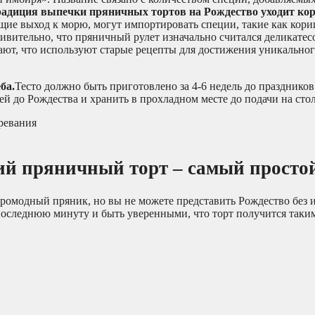
адиция выпечки пряничных тортов на Рождество уходит кор
ие выход к морю, могут импортировать специи, такие как кориц
ивительно, что пряничный рулет изначально считался деликатес
т, что используют старые рецепты для достижения уникального
ба.
Тесто должно быть приготовлено за 4-6 недель до праздников
й до Рождества и хранить в прохладном месте до подачи на стол
й пряничный торт – самый простой
аромодный пряник, но вы не можете представить Рождество без 
 последнюю минуту и быть уверенными, что торт получится так