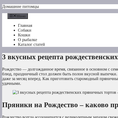
Перейти
Домашние питомцы
к
содержимому
Меню
Главная
Собаки
Кошки
О рыбалке
Каталог статей
3 вкусных рецепта рождественски
Рождество — долгожданное время, связанное в основном с се
блюд, праздничный стол должен быть полон вкусной выпечки
даже за месяц вперед. Как приготовить старомодный пряничны
удачными.
Пряники на Рождество – каково п
Рождество всегда ассоциируется с великолепным запахом све