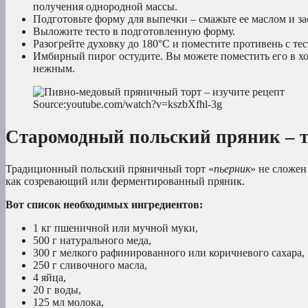
получения однородной массы.
Подготовьте форму для выпечки – смажьте ее маслом и з
Выложите тесто в подготовленную форму.
Разогрейте духовку до 180°C и поместите противень с тес
Имбирный пирог остудите. Вы можете поместить его в хо
нежным.
Source:youtube.com/watch?v=kszbXfhl-3g
Старомодный польский пряник – т
Традиционный польский пряничный торт «
пьерник
» не сложен
как созревающий или ферментированный пряник.
Вот список необходимых ингредиентов:
1 кг пшеничной или мучной муки,
500 г натурального меда,
300 г мелкого рафинированного или коричневого сахара,
250 г сливочного масла,
4 яйца,
20 г воды,
125 мл молока,