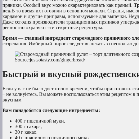
пряники. Особый вкус можно охарактеризовать как пряный.
Тр
век.
В то время их готовили в основном монахи. Страны, имеющ
кардамон и другие приправы, используемые для выпечки. Неуд
Даже сегодня производители традиционных пряников утверждаю
ревностно охраняют эти секретные рецептуры.
Время — главный ингредиент старомодного пряничного хле
созревания. Имбирный пирог следует выпекать за несколько дне
Source:justsotasty.com/gingerbread/
Быстрый и вкусный рождественски
Если у вас не было достаточно времени, чтобы приготовить ст
– не волнуйтесь. Вы можете воспользоваться этим рецептом в
вкусным.
Вам понадобятся следующие ингредиенты:
400 г пшеничной муки,
300 г сахара,
30 г какао,
40 г пряничного пряничного микса,