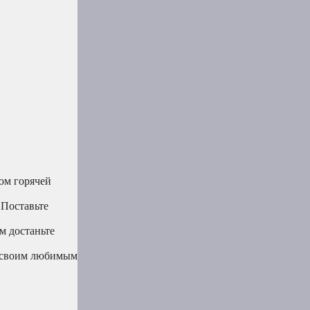
юм горячей
 Поставьте
м достаньте
ь своим любимым