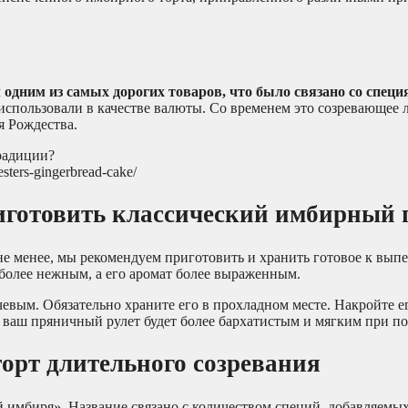
 одним из самых дорогих товаров, что было связано со специ
о использовали в качестве валюты. Со временем это созревающее 
я Рождества.
sters-gingerbread-cake/
иготовить классический имбирный 
е менее, мы рекомендуем приготовить и хранить готовое к вып
 более нежным, а его аромат более выраженным.
евым. Обязательно храните его в прохладном месте. Накройте е
 ваш пряничный рулет будет более бархатистым и мягким при по
орт длительного созревания
ый имбиря». Название связано с количеством специй, добавляемы