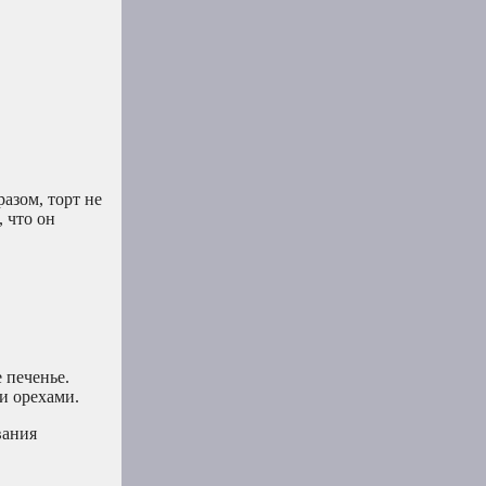
азом, торт не
, что он
 печенье.
и орехами.
вания