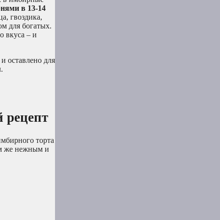
нями в 13-14
а, гвоздика,
ом для богатых.
 вкуса – и
 и оставлено для
.
 рецепт
имбирного торта
им же нежным и