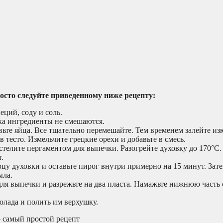
сто следуйте приведенному ниже рецепту:
еций, соду и соль.
ока ингредиенты не смешаются.
ьте яйца. Все тщательно перемешайте. Тем временем залейте из
 в тесто. Измельчите грецкие орехи и добавьте в смесь.
стелите пергаментом для выпечки. Разогрейте духовку до 170°C.
.
рцу духовки и оставьте пирог внутри примерно на 15 минут. Зате
ыла.
 для выпечки и разрежьте на два пласта. Намажьте нижнюю част
олада и полить им верхушку.