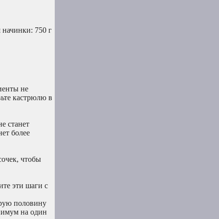
 начинки: 750 г
иенты не
авьте кастрюлю в
е станет
нет более
сочек, чтобы
ите эти шаги с
орую половину
нимум на один