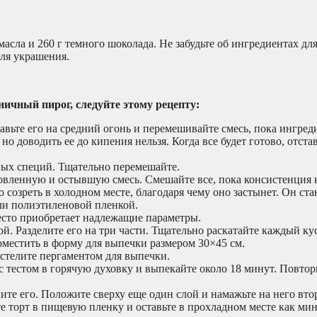
асла и 260 г темного шоколада. Не забудьте об ингредиентах для
для украшения.
чный пирог, следуйте этому рецепту:
авьте его на средний огонь и перемешивайте смесь, пока ингред
но доводить ее до кипения нельзя. Когда все будет готово, отст
чных специй. Тщательно перемешайте.
овленную и остывшую смесь. Смешайте все, пока консистенция н
созреть в холодном месте, благодаря чему оно застынет. Он ста
ли полиэтиленовой пленкой.
тесто приобретает надлежащие параметры.
й. Разделите его на три части. Тщательно раскатайте каждый ку
местить в форму для выпечки размером 30×45 см.
стелите пергаментом для выпечки.
 с тестом в горячую духовку и выпекайте около 18 минут. Повтор
ите его. Положите сверху еще один слой и намажьте на него вт
е торт в пищевую пленку и оставьте в прохладном месте как ми