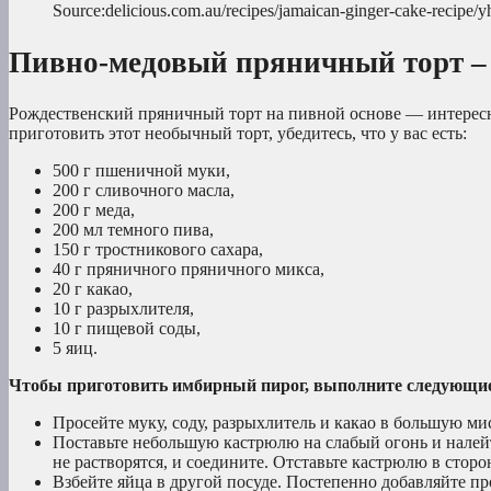
Source:delicious.com.au/recipes/jamaican-ginger-cake-recipe/y
Пивно-медовый пряничный торт – 
Рождественский пряничный торт на пивной основе — интересны
приготовить этот необычный торт, убедитесь, что у вас есть:
500 г пшеничной муки,
200 г сливочного масла,
200 г меда,
200 мл темного пива,
150 г тростникового сахара,
40 г пряничного пряничного микса,
20 г какао,
10 г разрыхлителя,
10 г пищевой соды,
5 яиц.
Чтобы приготовить имбирный пирог, выполните следующие
Просейте муку, соду, разрыхлитель и какао в большую ми
Поставьте небольшую кастрюлю на слабый огонь и налейт
не растворятся, и соедините. Отставьте кастрюлю в сторо
Взбейте яйца в другой посуде. Постепенно добавляйте 