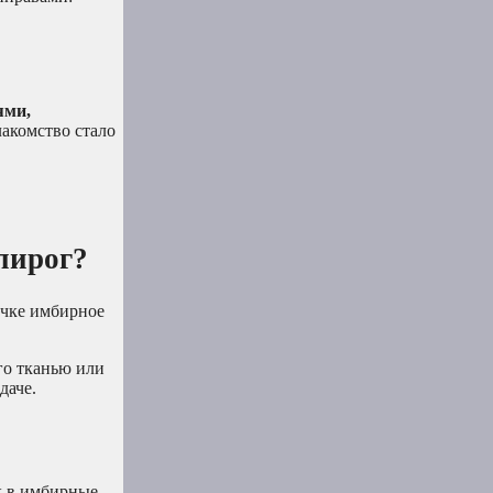
ями,
лакомство стало
пирог?
ечке имбирное
го тканью или
даче.
х в имбирные