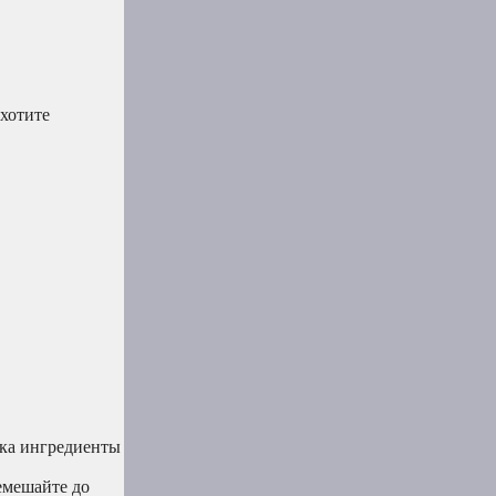
хотите
ока ингредиенты
емешайте до