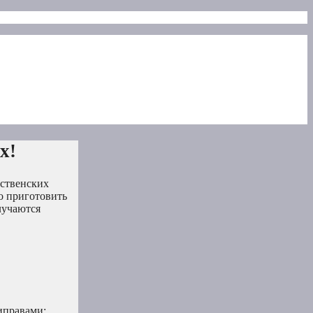
х!
ественских
о приготовить
лучаются
иправами: