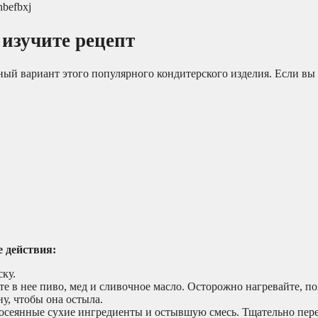
hbefbxj
изучите рецепт
й вариант этого популярного кондитерского изделия. Если вы 
 действия:
ску.
е в нее пиво, мед и сливочное масло. Осторожно нагревайте, п
ну, чтобы она остыла.
просеянные сухие ингредиенты и остывшую смесь. Тщательно пер