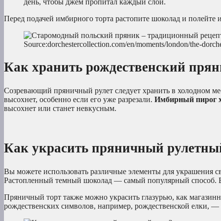
день, чтобы джем пропитал каждый слой.
Перед подачей имбирного торта растопите шоколад и полейте 
Source:dorchestercollection.com/en/moments/london/the-dorche
Как хранить рождественский пря
Созревающий пряничный рулет следует хранить в холодном мес
высохнет, особенно если его уже разрезали.
Имбирный пирог хр
высохнет или станет невкусным.
Как украсить пряничный рулетны
Вы можете использовать различные элементы для украшения сво
Растопленный темный шоколад — самый популярный способ. В
Пряничный торт также можно украсить глазурью, как магазинн
рождественских символов, например, рождественской елки, — 