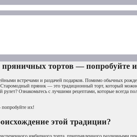
х пряничных тортов — попробуйте и
мейными встречами и раздачей подарков. Помимо обычных рожд
. Старомодный пряник — это традиционный торт, который можн
й рулет? Ознакомьтесь с лучшими рецептами, которые всегда по
роисхождение этой традиции?
жеиспеченного имбирного торта, приправленного различными пр