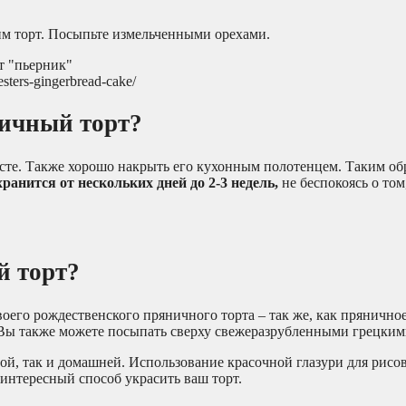
им торт. Посыпьте измельченными орехами.
sters-gingerbread-cake/
ничный торт?
те. Также хорошо накрыть его кухонным полотенцем. Таким обр
анится от нескольких дней до 2-3 недель,
не беспокоясь о том
й торт?
его рождественского пряничного торта – так же, как пряничное
ы также можете посыпать сверху свежеразрубленными грецким
ой, так и домашней. Использование красочной глазури для рисо
интересный способ украсить ваш торт.