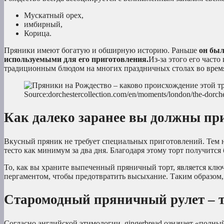
Мускатный орех,
имбирный,
Корица.
Пряники имеют богатую и обширную историю. Раньше
он был
используемыми для его приготовления.
Из-за этого его част
традиционным блюдом на многих праздничных столах во врем
Source:dorchestercollection.com/en/moments/london/the-dorche
Как далеко заранее вы должны пр
Вкусный пряник не требует специальных приготовлений. Тем н
тесто как минимум за два дня. Благодаря этому торт получится
То, как вы храните выпеченный пряничный торт, является ключ
пергаментом, чтобы предотвратить высыхание. Таким образом,
Старомодный пряничный рулет – т
Согласно английской этимологии, gingerbread означает «полн