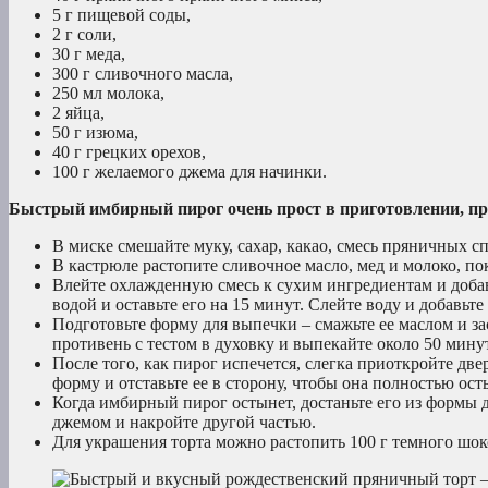
5 г пищевой соды,
2 г соли,
30 г меда,
300 г сливочного масла,
250 мл молока,
2 яйца,
50 г изюма,
40 г грецких орехов,
100 г желаемого джема для начинки.
Быстрый имбирный пирог очень прост в приготовлении, про
В миске смешайте муку, сахар, какао, смесь пряничных сп
В кастрюле растопите сливочное масло, мед и молоко, п
Влейте охлажденную смесь к сухим ингредиентам и добав
водой и оставьте его на 15 минут. Слейте воду и добавьте
Подготовьте форму для выпечки – смажьте ее маслом и за
противень с тестом в духовку и выпекайте около 50 минут
После того, как пирог испечется, слегка приоткройте две
форму и отставьте ее в сторону, чтобы она полностью ост
Когда имбирный пирог остынет, достаньте его из формы
джемом и накройте другой частью.
Для украшения торта можно растопить 100 г темного шок