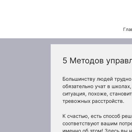
Перейти
к
содержимому
Гла
5 Методов управ
Большинству людей трудно 
обязательно учат в школах, 
ситуация, похоже, станови
тревожных расстройств.
К счастью, есть способ реш
соответствуют вашим потре
именно об этом! Здесь вы 