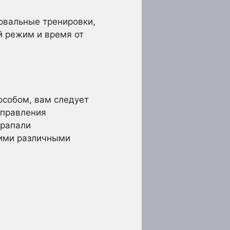
рвальные тренировки,
й режим и время от
особом, вам следует
управления
арапали
гими различными