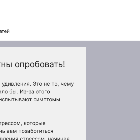
атей
жны опробовать!
удивления. Это не то, чему
ало бы. Из-за этого
д испытывают симптомы
стрессом, которые
чь вам позаботиться
вления стрессом, начиная