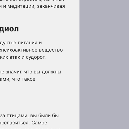
и и медитации, заканчивая
идиол
дуктов питания и
непсихоактивное вещество
их атак и судорог.
не значит, что вы должны
сами, что такое
 за птицами, вы были бы
асслабиться. Самое