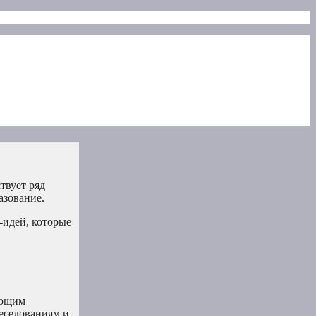
твует ряд
азование.
-идей, которые
ающим
беседованиям и