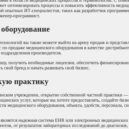
ями в области медицинских процессов и терминологии. С помо
ожет оптимизировать процессы и повысить эффективность медиц
дой опытных ИТ-специалистов, таких как разработчик программ
нженер-программист.
 оборудование
технологий вы также можете выйти на арену продаж и представ
с по продаже медицинского оборудования в качестве дистрибью
 подразделения производителя.
шу, получить необходимые лицензии, обеспечить финансирован
 свой бренд и начать развивать свой бизнес.
скую практику
цинском учреждении, открытие собственной частной практики —
цинских услуг, которые вы хотите предоставлять, создайте бизн
сти медицинского оборудования, объекта, удобств, персонала, с
 является надежная система EHR или электронных медицинских 
нтов, от результатов лабораторных исследований до диагнозов, 