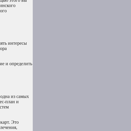
щью этого вы
инского
ного
лять интересы
тора
ие и определить
 одна из самых
ес-план и
истем
карт. Это
лечения,