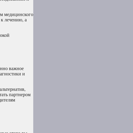
ам медицинского
 к лечению, а
рокой
енно важное
иагностики и
альтернатив,
тать партнером
дителям