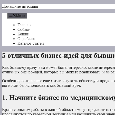
Перейти
Домашние питомцы
к
содержимому
Меню
Главная
Собаки
Кошки
О рыбалке
Каталог статей
5 отличных бизнес-идей для бывш
Как бывшему врачу, вам может быть интересно, какие интересн
отличных бизнес-идей, которые вы можете реализовать, и многи
Особенно, если вы все еще хотите служить обществу и продолжа
вы могли бы использовать как бывший врач.
1. Начните бизнес по медицинско
Врачи с опытом работы в данной области могут предложить 
продвинуться по карьерной лестнице или расширить свои знан