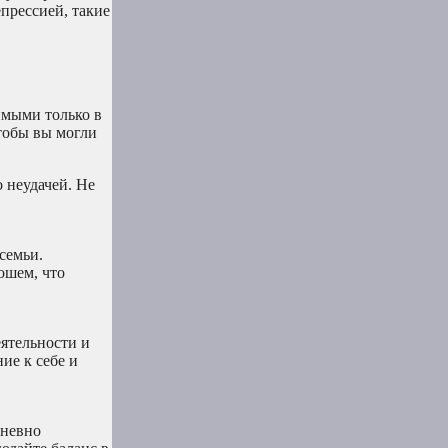
прессией, такие
имыми только в
тобы вы могли
о неудачей. Не
семьи.
ошем, что
еятельности и
ие к себе и
дневно