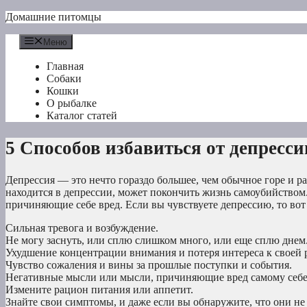
Перейти
Домашние питомцы
к
содержимому
Меню
Главная
Собаки
Кошки
О рыбалке
Каталог статей
5 Способов избавиться от депресси
Депрессия — это нечто гораздо большее, чем обычное горе и ра
находится в депрессии, может покончить жизнь самоубийством.
причиняющие себе вред. Если вы чувствуете депрессию, то вот
Сильная тревога и возбуждение.
Не могу заснуть, или сплю слишком много, или еще сплю днем
Ухудшение концентрации внимания и потеря интереса к своей 
Чувство сожаления и вины за прошлые поступки и события.
Негативные мысли или мысли, причиняющие вред самому себ
Измените рацион питания или аппетит.
Знайте свои симптомы, и даже если вы обнаружите, что они не 