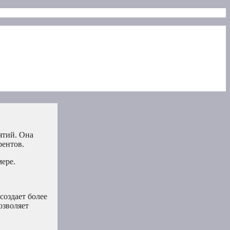
ятий. Она
рентов.
мере.
создает более
озволяет