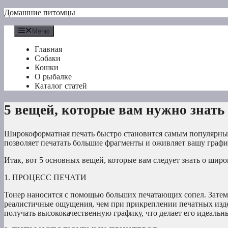
Перейти
Домашние питомцы
к
содержимому
Меню
Главная
Собаки
Кошки
О рыбалке
Каталог статей
5 вещей, которые вам нужно знат
Широкоформатная печать быстро становится самым популярны
позволяет печатать большие фрагменты и оживляет вашу графи
Итак, вот 5 основных вещей, которые вам следует знать о шир
1. ПРОЦЕСС ПЕЧАТИ
Тонер наносится с помощью больших печатающих сопел. Затем к
реалистичные ощущения, чем при прикреплении печатных изде
получать высококачественную графику, что делает его идеаль