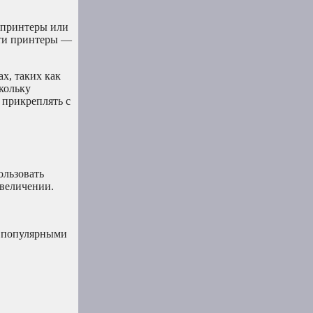
 принтеры или
Эти принтеры —
х, таких как
кольку
 прикреплять с
ользовать
увеличении.
е популярными