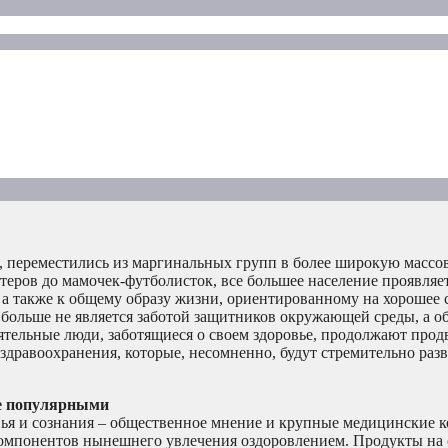
м, переместились из маргинальных групп в более широкую массов
теров до мамочек-футболисток, все большее население проявля
 а также к общему образу жизни, ориентированному на хорошее 
х больше не является заботой защитников окружающей среды, а о
тельные люди, заботящиеся о своем здоровье, продолжают прод
здравоохранения, которые, несомненно, будут стремительно разв
ее популярными
ья и сознания – общественное мнение и крупные медицинские 
компонентов нынешнего увлечения оздоровлением. Продукты на