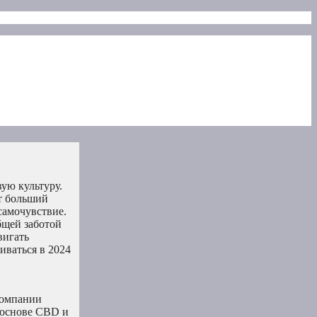
ую культуру.
ет больший
самочувствие.
бщей заботой
вигать
иваться в 2024
компании
 основе CBD и