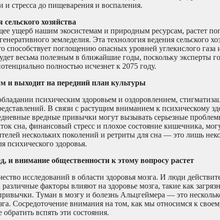
и и стресса до пищеварения и воспаления.
 сельского хозяйства
щее ущерб нашим экосистемам и природным ресурсам, растет по
енеративного земледелия. Эта технология ведения сельского хоз
то способствует поглощению опасных уровней углекислого газа 
удет весьма полезным в ближайшие годы, поскольку эксперты гов
потенциально полностью исчезнет к 2075 году.
ым и выходит на передний план культуры
 обладании психическим здоровьем и оздоровлением, стигматизац
представлений. В связи с растущим вниманием к психическому зд
едневные вредные привычки могут вызывать серьезные проблем
ток сна, финансовый стресс и плохое состояние кишечника, мог
ителей нескольких поколений и ретриты для сна — это лишь нек
я психического здоровья.
д, и внимание общественности к этому вопросу растет
чество исследований в области здоровья мозга. И люди действи
 различные факторы влияют на здоровье мозга, такие как загряз
ривычки. Туман в мозгу и болезнь Альцгеймера — это нескольк
га. Сосредоточение внимания на том, как мы относимся к своем
 обратить вспять эти состояния.