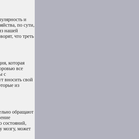
пулярность и
яйства, по сути,
из нашей
орят, что треть
ия, которая
оровью все
ы с
ут вносить свой
оторые из
тельно обращают
нение
о состояний,
у мозгу, может