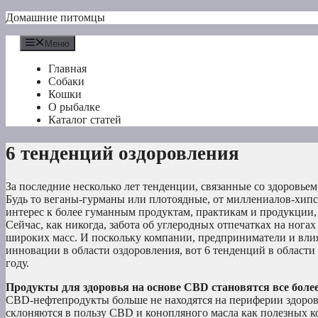
Перейти
Домашние питомцы
к
содержимому
Меню
Главная
Собаки
Кошки
О рыбалке
Каталог статей
6 тенденций оздоровления
За последние несколько лет тенденции, связанные со здоровье
Будь то веганы-гурманы или плотоядные, от миллениалов-хипс
интерес к более гуманным продуктам, практикам и продукции,
Сейчас, как никогда, забота об углеродных отпечатках на нога
широких масс. И поскольку компании, предприниматели и влия
инновации в области оздоровления, вот 6 тенденций в области 
году.
Продукты для здоровья на основе CBD становятся все бол
CBD-нефтепродукты больше не находятся на периферии здоров
склоняются в пользу CBD и конопляного масла как полезных 