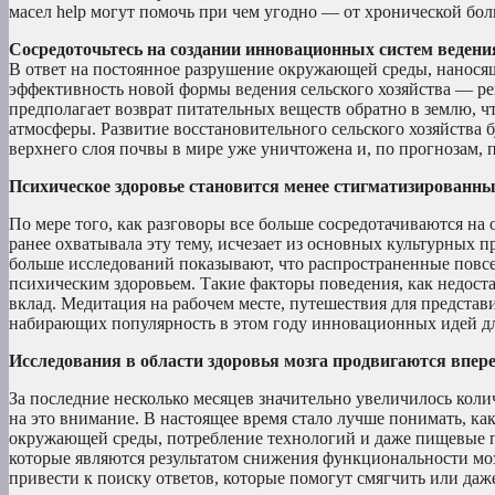
масел help могут помочь при чем угодно — от хронической бол
Сосредоточьтесь на создании инновационных систем ведения
В ответ на постоянное разрушение окружающей среды, нанося
эффективность новой формы ведения сельского хозяйства — рег
предполагает возврат питательных веществ обратно в землю, ч
атмосферы. Развитие восстановительного сельского хозяйства б
верхнего слоя почвы в мире уже уничтожена и, по прогнозам, 
Психическое здоровье становится менее стигматизированн
По мере того, как разговоры все больше сосредотачиваются на
ранее охватывала эту тему, исчезает из основных культурных 
больше исследований показывают, что распространенные повс
психическим здоровьем. Такие факторы поведения, как недоста
вклад. Медитация на рабочем месте, путешествия для представ
набирающих популярность в этом году инновационных идей дл
Исследования в области здоровья мозга продвигаются впере
За последние несколько месяцев значительно увеличилось коли
на это внимание. В настоящее время стало лучше понимать, как
окружающей среды, потребление технологий и даже пищевые п
которые являются результатом снижения функциональности моз
привести к поиску ответов, которые помогут смягчить или даже