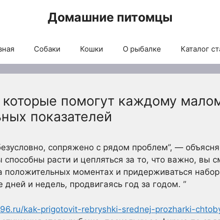
Домашние питомцы
вная
Собаки
Кошки
О рыбалке
Каталог ст
, которые помогут каждому мало
ьных показателей
безусловно, сопряжено с рядом проблем”, — объясн
ы способны расти и цепляться за то, что важно, вы
а положительных моментах и придерживаться набор
 дней и недель, продвигаясь год за годом. ”
a96.ru/kak-prigotovit-rebryshki-srednej-prozharki-chtoby