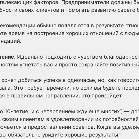
твлекающих факторов. Предприниматели должны б
бности своих клиентов и помогать развитию своего 
екомендации обычно появляются в результате отно
те время на построение хороших отношений с людьм
ендаций.
шение.
Идеально подходить с чувством благодарност
ностям угнетать вас и просто сохраняйте позитивны
очет добиться успеха в одночасье, но, как говорит
шага. Это требует времени, но если вы будете посл
ся в правильном направлении, это произойдет.
ю 10-летие, и с нетерпением жду еще многих”, — до
 своим клиентам в удовлетворении их потребностей,
лючается в предоставлении советов. Когда вы уделя
вы обязательно увидите хорошие результаты.”