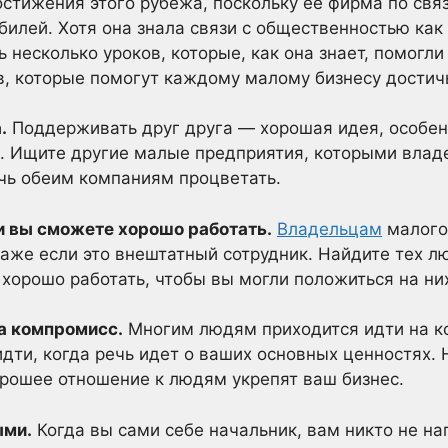
достижения этого рубежа, поскольку ее фирма по св
илей. Хотя она знала связи с общественностью как 
ь несколько уроков, которые, как она знает, помогл
ов, которые помогут каждому малому бизнесу достич
.
Поддерживать друг друга — хорошая идея, особен
 Ищите другие малые предприятия, которыми влад
чь обеим компаниям процветать.
и вы сможете хорошо работать.
Владельцам
малого
 даже если это внештатный сотрудник. Найдите тех 
 хорошо работать, чтобы вы могли положиться на ни
на компромисс.
Многим людям приходится идти на ко
идти, когда речь идет о ваших основных ценностях.
орошее отношение к людям укрепят ваш бизнес.
ыми.
Когда вы сами себе начальник, вам никто не на