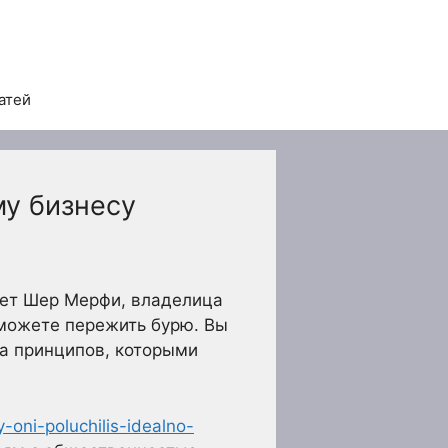
атей
му бизнесу
яет Шер Мерфи, владелица
 сможете пережить бурю. Вы
а принципов, которыми
-oni-poluchilis-idealno-