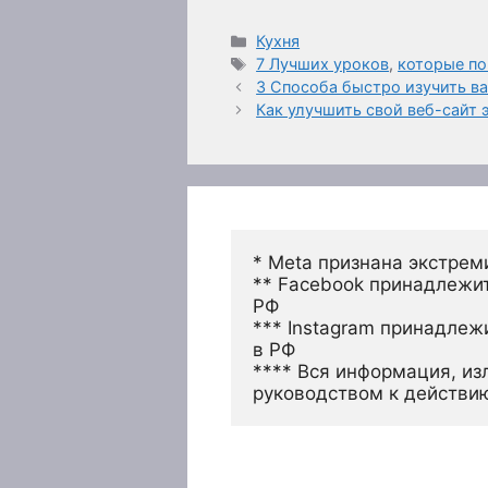
Рубрики
Кухня
Метки
7 Лучших уроков
,
которые по
3 Способа быстро изучить в
Как улучшить свой веб-сайт
* Meta признана экстрем
** Facebook принадлежит
РФ
*** Instagram принадлеж
в РФ 
**** Вся информация, из
руководством к действи