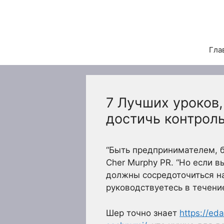
Перейти
к
содержимому
Гла
7 Лучших уроков
достичь контрол
“Быть предпринимателем, 
Cher Murphy PR. “Но если в
должны сосредоточиться н
руководствуетесь в течение
Шер точно знает
https://ed