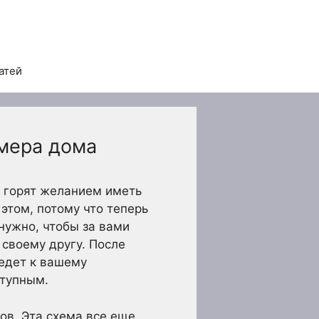
атей
мера дома
е горят желанием иметь
этом, потому что теперь
нужно, чтобы за вами
 своему другу. После
едет к вашему
ступным.
ов. Эта схема все еще