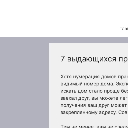
Перейти
к
содержимому
Гла
7 выдающихся пр
Хотя нумерация домов прак
видимый номер дома. Экспе
искать дом стало проще бе
заехал друг, вы можете лег
получения ваш друг может
закрепленному адресу. Со
Тем не менее, вам не след