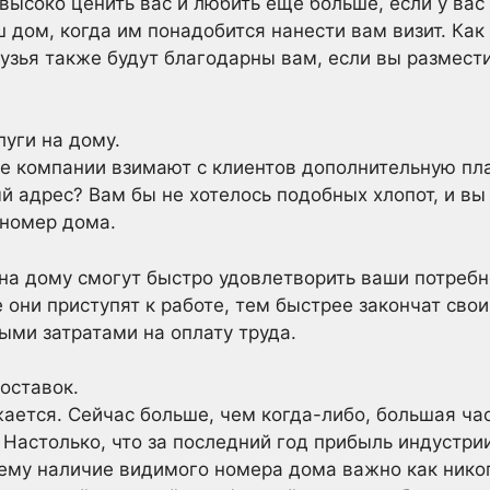
 высоко ценить вас и любить еще больше, если у ва
 дом, когда им понадобится нанести вам визит. Как
узья также будут благодарны вам, если вы размест
уги на дому.
ые компании взимают с клиентов дополнительную плат
ый адрес? Вам бы не хотелось подобных хлопот, и вы
 номер дома.
а дому смогут быстро удовлетворить ваши потребно
они приступят к работе, тем быстрее закончат свои
ыми затратами на оплату труда.
оставок.
ается. Сейчас больше, чем когда-либо, большая ча
 Настолько, что за последний год прибыль индустри
чему наличие видимого номера дома важно как нико