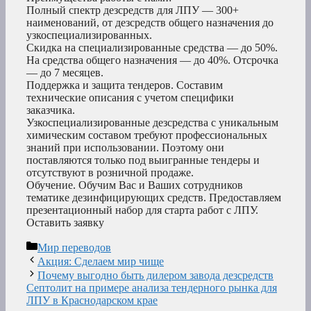
Полный спектр дезсредств для ЛПУ — 300+
наименований, от дезсредств общего назначения до
узкоспециализированных.
Скидка на специализированные средства — до 50%.
На средства общего назначения — до 40%. Отсрочка
— до 7 месяцев.
Поддержка и защита тендеров. Составим
технические описания с учетом специфики
заказчика.
Узкоспециализированные дезсредства с уникальным
химическим составом требуют профессиональных
знаний при использовании. Поэтому они
поставляются только под выигранные тендеры и
отсутствуют в розничной продаже.
Обучение. Обучим Вас и Ваших сотрудников
тематике дезинфицирующих средств. Предоставляем
презентационный набор для старта работ с ЛПУ.
Оставить заявку
Рубрики
Мир переводов
Акция: Сделаем мир чище
Почему выгодно быть дилером завода дезсредств
Септолит на примере анализа тендерного рынка для
ЛПУ в Краснодарском крае