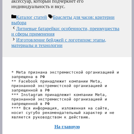
аксессуар, который подчеркнет его
индивидуальность и вкус.
Рубрики
Метки
Каталог статей
Браслеты для часов: критерии
выбора
Литиевые батарейки: особенности, преимущества
и сферы применения
Изготовление бейджей с логотипом: этапы,
материалы и технологии
* Meta признана экстремистской организацией и 
запрещена в РФ
** Facebook принадлежит компании Meta, 
признанной экстремистской организацией и 
запрещенной в РФ
*** Instagram принадлежит компании Meta, 
признанной экстремистской организацией и 
запрещенной в РФ 
**** Вся информация, изложенная на сайте, 
носит сугубо рекомендательный характер и не 
является руководством к действию.
На главную