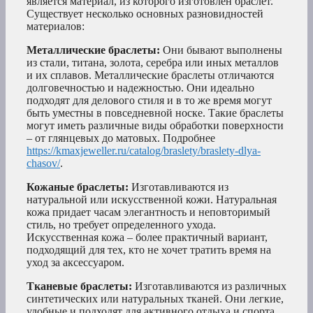
является материал, из которого изготовлен браслет.
Существует несколько основных разновидностей
материалов:
Металлические браслеты:
Они бывают выполнены
из стали, титана, золота, серебра или иных металлов
и их сплавов. Металлические браслеты отличаются
долговечностью и надежностью. Они идеально
подходят для делового стиля и в то же время могут
быть уместны в повседневной носке. Такие браслеты
могут иметь различные виды обработки поверхности
– от глянцевых до матовых. Подробнее
https://kmaxjeweller.ru/catalog/braslety/braslety-dlya-
chasov/
.
Кожаные браслеты:
Изготавливаются из
натуральной или искусственной кожи. Натуральная
кожа придает часам элегантность и неповторимый
стиль, но требует определенного ухода.
Искусственная кожа – более практичный вариант,
подходящий для тех, кто не хочет тратить время на
уход за аксессуаром.
Тканевые браслеты:
Изготавливаются из различных
синтетических или натуральных тканей. Они легкие,
удобные и подходят для активного отдыха и спорта.