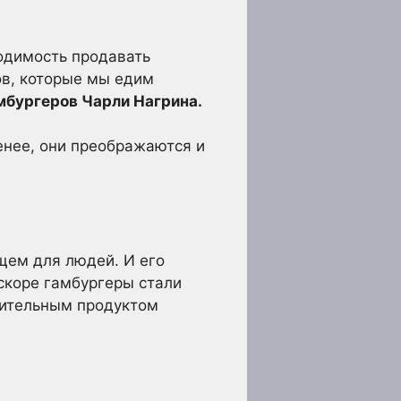
ходимость продавать
ов, которые мы едим
мбургеров Чарли Нагрина.
менее, они преображаются и
щем для людей. И его
скоре гамбургеры стали
тительным продуктом