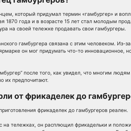
цем, который придумал термин «гамбургер» и вопло
ая 1870 года и в возрасте 15 лет стал молодым пр
ура на своей тележке продавать свои гамбургеры.
нского гамбургера связана с этим человеком. Из-з
ярмарке он мог придумать что-то инновационное, 
мбургер” после того, как увидел, что многим людям
но их предпочитают.
ли от фрикаделек до гамбургер
 приготовления фрикаделек до гамбургеров реален.
с на тележках, он расплющил фрикадельки и полож