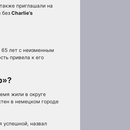
 также приглашали на
 без
Charlie’s
о 65 лет с неизменным
сть привела к его
р»?
емя жили в округе
естен в немецком городе
я успешной, назвал