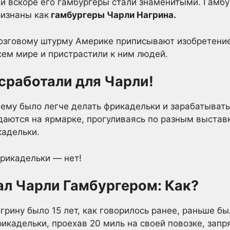
, и вскоре его гамбургеры стали знаменитыми. Гамбу
ризнаны как
гамбургеры Чарли Нагрина.
мозговому штурму Америке приписывают изобретение
сем мире и пристрастили к ним людей.
сработали для Чарли!
, ему было легче делать фрикадельки и зарабатывать
даются на ярмарке, прогуливаясь по разным выставк
кадельки.
фрикадельки — нет!
ал Чарли Гамбургером: Как?
эгрину было 15 лет, как говорилось ранее, раньше б
рикадельки, проехав 20 миль на своей повозке, зап