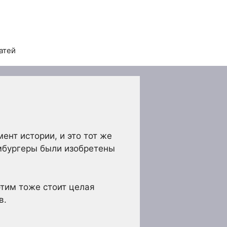
атей
ент истории, и это тот же
амбургеры были изобретены
этим тоже стоит целая
в.