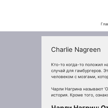
Перейти
к
содержимому
Гла
Charlie Nagreen
Кто-то когда-то положил на
случай для гамбургеров. Э
человеком с мозгами, котор
Чарли Нагрина называют ‘От
история. Кроме того, озна
Чарли Нагрин: О