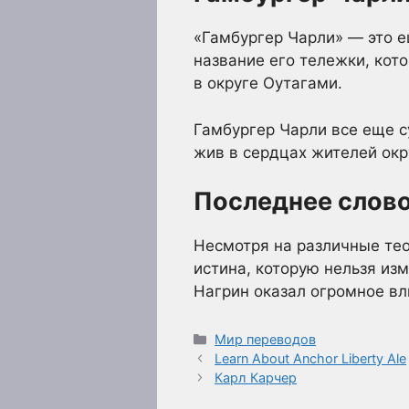
«Гамбургер Чарли» — это е
название его тележки, кот
в округе Оутагами.
Гамбургер Чарли все еще с
жив в сердцах жителей окр
Последнее слов
Несмотря на различные тео
истина, которую нельзя изм
Нагрин оказал огромное вл
Рубрики
Мир переводов
Learn About Anchor Liberty Ale
Карл Карчер