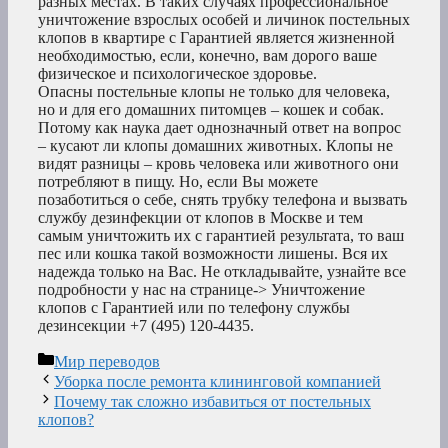
разных местах. В таких случаях профессиональное
уничтожение взрослых особей и личинок постельных
клопов в квартире с Гарантией является жизненной
необходимостью, если, конечно, вам дорого ваше
физическое и психологическое здоровье.
Опасны постельные клопы не только для человека,
но и для его домашних питомцев – кошек и собак.
Потому как наука дает однозначный ответ на вопрос
– кусают ли клопы домашних животных. Клопы не
видят разницы – кровь человека или животного они
потребляют в пищу. Но, если Вы можете
позаботиться о себе, снять трубку телефона и вызвать
службу дезинфекции от клопов в Москве и тем
самым уничтожить их с гарантией результата, то ваш
пес или кошка такой возможности лишены. Вся их
надежда только на Вас. Не откладывайте, узнайте все
подробности у нас на странице-> Уничтожение
клопов с Гарантией или по телефону службы
дезинсекции +7 (495) 120-4435.
Рубрики
Мир переводов
Уборка после ремонта клининговой компанией
Почему так сложно избавиться от постельных
клопов?