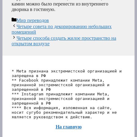
камин можно было перенести из внутреннего
дворика в гостиную.
Рубрики
Мир переводов
Четыре совета по декорированию небольших
помещений
Четыре способа создать жилое пространство на
открытом воздухе
* Meta признана экстремистской организацией и 
запрещена в РФ
** Facebook принадлежит компании Meta, 
признанной экстремистской организацией и 
запрещенной в РФ
*** Instagram принадлежит компании Meta, 
признанной экстремистской организацией и 
запрещенной в РФ 
**** Вся информация, изложенная на сайте, 
носит сугубо рекомендательный характер и не 
является руководством к действию.
На главную