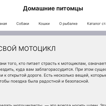
Домашние питомцы
вная
Собаки
Кошки
О рыбалке
Каталог ст
 СВОЙ МОТОЦИКЛ
ни того, кто питает страсть к мотоциклам, означает
 ездить, куда вам заблагорассудится. При этом сущ
и к открытой дороге. Есть несколько вещей, котор
чтобы поездка была радостной и безопасной.
делать мотоциклисты, — это всегда носить шлем. Это