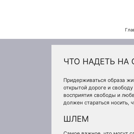
Перейти
к
содержимому
Гла
ЧТО НАДЕТЬ НА
Придерживаться образа жиз
открытой дороге и свободу
восприятия свободы и любв
должен стараться носить, 
ШЛЕМ
Самое важное, что могут с