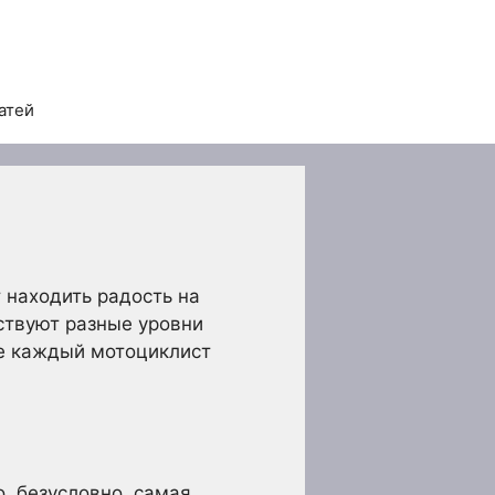
атей
 находить радость на
ествуют разные уровни
ые каждый мотоциклист
, безусловно, самая