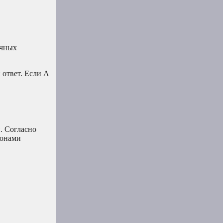
ачных
 ответ. Если A
. Согласно
ионами