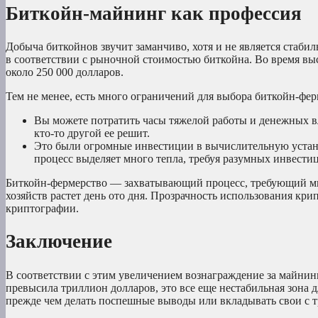
Биткойн-майнинг как профессия
Добыча биткойнов звучит заманчиво, хотя и не является стаби
в соответствии с рыночной стоимостью биткойна. Во время вы
около 250 000 долларов.
Тем не менее, есть много ограничений для выбора биткойн-фер
Вы можете потратить часы тяжелой работы и денежных в
кто-то другой ее решит.
Это были огромные инвестиции в вычислительную устан
процесс выделяет много тепла, требуя разумных инвест
Биткойн-фермерство — захватывающий процесс, требующий мн
хозяйств растет день ото дня. Прозрачность использования кр
криптографии.
Заключение
В соответствии с этим увеличением вознаграждение за майни
превысила триллион долларов, это все еще нестабильная зона 
прежде чем делать поспешные выводы или вкладывать свои с т