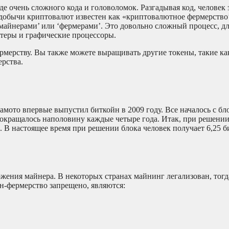
е очень сложного кода и головоломок. Разгадывая код, человек 
 добычи криптовалют известен как «криптовалютное фермерство
‘майнерами’ или ‘фермерами’. Это довольно сложный процесс, д
теры и графические процессоры.
мерству. Вы также можете выращивать другие токены, такие как
рства.
мото впервые выпустил биткойн в 2009 году. Все началось с бло
 сокращалось наполовину каждые четыре года. Итак, при решении
. В настоящее время при решении блока человек получает 6,25 б
жения майнера. В некоторых странах майнинг легализован, тогд
н-фермерство запрещено, являются: