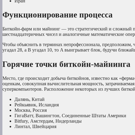
Иран
Функционирование процесса
Биткойн-фарм или майнинг — это стратегический и сложный пр
шестнадцатеричных чисел и аналогичные математические опер
Чтобы объяснить в терминах непрофессионала, предположим, ч
угадал 28, а B угадал 10, то A выигрывает блок, будучи ближа
Горячие точки биткойн-майнинга
Место, где происходит добыча биткойнов, известно как «ферма
оценкам, совокупная вычислительная мощность, затрачиваемая
суперкомпьютеров. Расположение некоторых из лучших битко
Далянь, Китай
Рейкьявик, Исландия
Москва, Россия
ГигаВатт, Вашингтон, Соединенные Штаты Америки
Bitfury, Амстердам, Нидерланды
Линтал, Швейцария