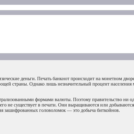
изические деньги. Печать банкнот происходит на монетном дворе
ющей страны. Однако лишь незначительный процент населения 
нтрализованными формами валюты. Поэтому правительство ни о
 его не существует в печати. Они выращиваются или добываются
ния зашифрованных головоломок — это добыча биткойнов.