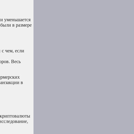
ли уменьшается
ибыли в размере
с чем, если
ров. Весь
ермерских
ранзакции в
я криптовалюты
исследование,