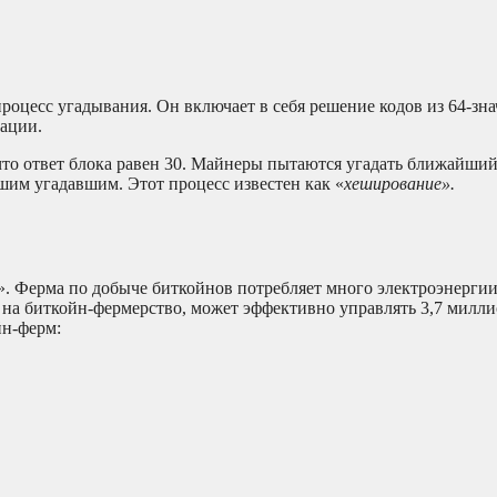
оцесс угадывания. Он включает в себя решение кодов из 64-зн
ации.
то ответ блока равен 30. Майнеры пытаются угадать ближайший
йшим угадавшим. Этот процесс известен как «
хеширование».
». Ферма по добыче биткойнов потребляет много электроэнергии
 на биткойн-фермерство, может эффективно управлять 3,7 милл
йн-ферм: