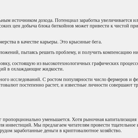
льным источником дохода. Потенциал заработка увеличивается и
соких цен добыча блока биткойнов может привести к чистой пр
мерства в качестве карьеры. Это крысиные бега.
ложений, пытаясь решить проблему, и получить компенсацию ни 
овку, состоящую из высокотехнологичных графических процессо
иций в охлаждающие жидкости.
ого исследований. С ростом популярности число фермеров и ф
иптовалют постепенно растет, и известные личности совершают т
нг пропорционально уменьшается. Хотя рыночная капитализаци
для инвестиций. Мы предлагаем читателям провести тщательное 
рудом заработанные деньги в криптовалютное хозяйство.