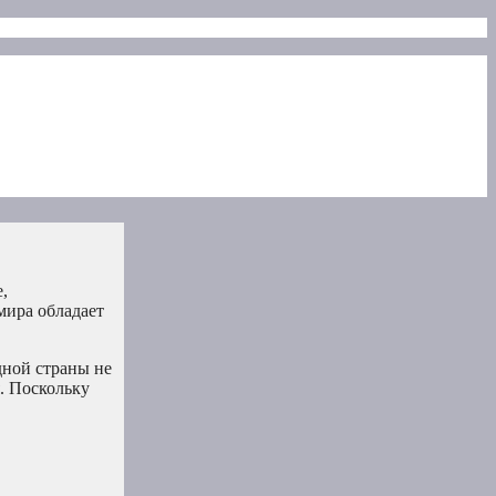
,
мира обладает
дной страны не
. Поскольку