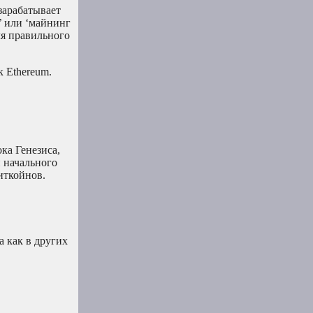
зарабатывает
’ или ‘майнинг
ля правильного
 Ethereum.
ка Генезиса,
 начального
иткойнов.
а как в других