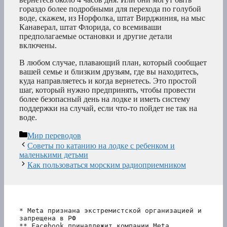
гораздо более подробными для перехода по голубой
воде, скажем, из Норфолка, штат Вирджиния, на мыс
Канаверал, штат Флорида, со всемиваши
предполагаемые остановки и другие детали
включены.
В любом случае, плавающий план, который сообщает
вашей семье и близким друзьям, где вы находитесь,
куда направляетесь и когда вернетесь. Это простой
шаг, который нужно предпринять, чтобы провести
более безопасный день на лодке и иметь систему
поддержки на случай, если что-то пойдет не так на
воде.
Рубрики
Мир переводов
Советы по катанию на лодке с ребенком и
маленькими детьми
Как пользоваться морским радиоприемником
* Meta признана экстремистской организацией и 
запрещена в РФ
** Facebook принадлежит компании Meta, 