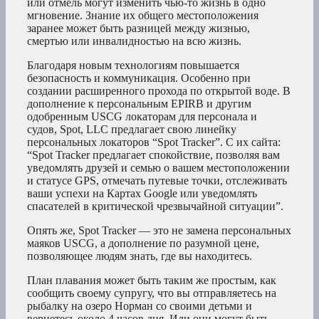
или отмель могут изменить чью-то жизнь в одно
мгновение. Знание их общего местоположения
заранее может быть разницей между жизнью,
смертью или инвалидностью на всю жизнь.
Благодаря новым технологиям повышается
безопасность и коммуникация. Особенно при
создании расширенного прохода по открытой воде. В
дополнение к персональным EPIRB и другим
одобренным USCG локаторам для персонала и
судов, Spot, LLC предлагает свою линейку
персональных локаторов “Spot Tracker”. С их сайта:
“Spot Tracker предлагает спокойствие, позволяя вам
уведомлять друзей и семью о вашем местоположении
и статусе GPS, отмечать путевые точки, отслеживать
ваши успехи на Картах Google или уведомлять
спасателей в критической чрезвычайной ситуации”.
Опять же, Spot Tracker — это не замена персональных
маяков USCG, а дополнение по разумной цене,
позволяющее людям знать, где вы находитесь.
План плавания может быть таким же простым, как
сообщить своему супругу, что вы отправляетесь на
рыбалку на озеро Норман со своими детьми и
вернетесь около 4 часов дня. Или они могут быть