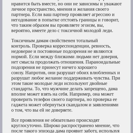
нравится быть вместе, но они не зависимы и уважают
личное пространство, мнения и желания своего
партнера. Если ваш партнер проявляет агрессию и
негодование в попытке отстоять границы и говорит,
что таким образом вы проявляете эгоизм, вы,
вероятно, имеете дело с токсичной молодой леди.
Токсичным дамам свойственен тотальный
контроль. Проверка корреспонденции, ревность,
недоверие и постоянные подозрения не являются
нормой. Если между близкими людьми нет доверия,
нет смысла продолжать отношения. Параноидальные
подозрения не принесут ничего хорошего
союзу. Напротив, они разрушат обоих влюбленных и
разрушат любое желание поддерживать чувства. При
этом такие молодые леди используют двойные
стандарты. То, что мужчине делать запрещено, дама
вполне может взять на себя. Например, она может
проверить телефон своего партнера, но проверка ее
гаджета может обернуться скандалом и заявлениями
о том, что вы ей не доверяете.
Все проявления не обязательно происходят
круглосуточно. Широко распространено мнение, что
после такого эпизода дама проявит заботу, используя