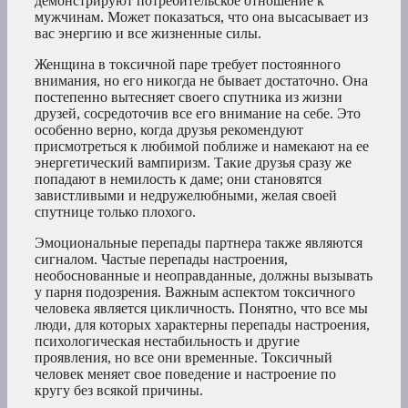
демонстрируют потребительское отношение к
мужчинам. Может показаться, что она высасывает из
вас энергию и все жизненные силы.
Женщина в токсичной паре требует постоянного
внимания, но его никогда не бывает достаточно. Она
постепенно вытесняет своего спутника из жизни
друзей, сосредоточив все его внимание на себе. Это
особенно верно, когда друзья рекомендуют
присмотреться к любимой поближе и намекают на ее
энергетический вампиризм. Такие друзья сразу же
попадают в немилость к даме; они становятся
завистливыми и недружелюбными, желая своей
спутнице только плохого.
Эмоциональные перепады партнера также являются
сигналом. Частые перепады настроения,
необоснованные и неоправданные, должны вызывать
у парня подозрения. Важным аспектом токсичного
человека является цикличность. Понятно, что все мы
люди, для которых характерны перепады настроения,
психологическая нестабильность и другие
проявления, но все они временные. Токсичный
человек меняет свое поведение и настроение по
кругу без всякой причины.