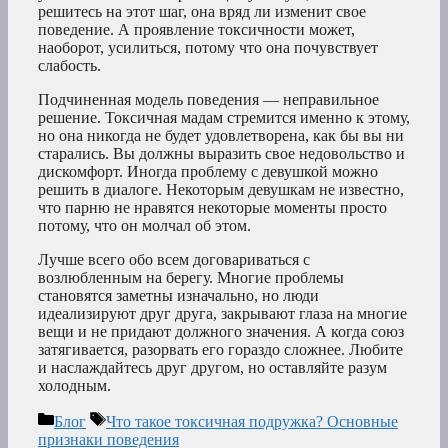
решитесь на этот шаг, она вряд ли изменит свое
поведение. А проявление токсичности может,
наоборот, усилиться, потому что она почувствует
слабость.
Подчиненная модель поведения — неправильное
решение. Токсичная мадам стремится именно к этому,
но она никогда не будет удовлетворена, как бы вы ни
старались. Вы должны выразить свое недовольство и
дискомфорт. Иногда проблему с девушкой можно
решить в диалоге. Некоторым девушкам не известно,
что парню не нравятся некоторые моменты просто
потому, что он молчал об этом.
Лучше всего обо всем договариваться с
возлюбленным на берегу. Многие проблемы
становятся заметны изначально, но люди
идеализируют друг друга, закрывают глаза на многие
вещи и не придают должного значения. А когда союз
затягивается, разорвать его гораздо сложнее. Любите
и наслаждайтесь друг другом, но оставляйте разум
холодным.
Рубрики
Метки
Блог
Что такое токсичная подружка? Основные
признаки поведения