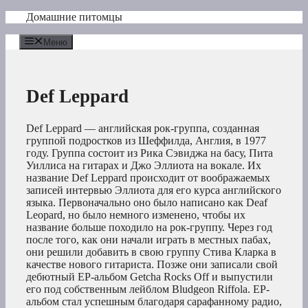
Перейти
Домашние питомцы
к
содержимому
Меню
Def Leppard
Def Leppard — английская рок-группа, созданная
группой подростков из Шеффилда, Англия, в 1977
году. Группа состоит из Рика Сэвиджа на басу, Пита
Уиллиса на гитарах и Джо Эллиота на вокале. Их
название Def Leppard происходит от воображаемых
записей интервью Эллиота для его курса английского
языка. Первоначально оно было написано как Deaf
Leopard, но было немного изменено, чтобы их
название больше походило на рок-группу. Через год
после того, как они начали играть в местных пабах,
они решили добавить в свою группу Стива Кларка в
качестве нового гитариста. Позже они записали свой
дебютный EP-альбом Getcha Rocks Off и выпустили
его под собственным лейблом Bludgeon Riffola. EP-
альбом стал успешным благодаря сарафанному радио,