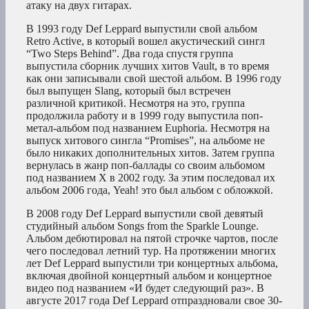
атаку на двух гитарах.
В 1993 году Def Leppard выпустили свой альбом
Retro Active, в который вошел акустический сингл
“Two Steps Behind”. Два года спустя группа
выпустила сборник лучших хитов Vault, в то время
как они записывали свой шестой альбом. В 1996 году
был выпущен Slang, который был встречен
различной критикой. Несмотря на это, группа
продолжила работу и в 1999 году выпустила поп-
метал-альбом под названием Euphoria. Несмотря на
выпуск хитового сингла “Promises”, на альбоме не
было никаких дополнительных хитов. Затем группа
вернулась в жанр поп-баллады со своим альбомом
под названием X в 2002 году. За этим последовал их
альбом 2006 года, Yeah! это был альбом с обложкой.
В 2008 году Def Leppard выпустили свой девятый
студийный альбом Songs from the Sparkle Lounge.
Альбом дебютировал на пятой строчке чартов, после
чего последовал летний тур. На протяжении многих
лет Def Leppard выпустили три концертных альбома,
включая двойной концертный альбом и концертное
видео под названием «И будет следующий раз». В
августе 2017 года Def Leppard отпраздновали свое 30-