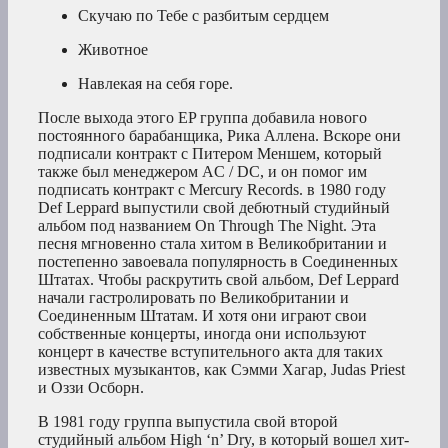
Скучаю по Тебе с разбитым сердцем
Животное
Навлекая на себя горе.
После выхода этого EP группа добавила нового
постоянного барабанщика, Рика Аллена. Вскоре они
подписали контракт с Питером Меншем, который
также был менеджером AC / DC, и он помог им
подписать контракт с Mercury Records. в 1980 году
Def Leppard выпустили свой дебютный студийный
альбом под названием On Through The Night. Эта
песня мгновенно стала хитом в Великобритании и
постепенно завоевала популярность в Соединенных
Штатах. Чтобы раскрутить свой альбом, Def Leppard
начали гастролировать по Великобритании и
Соединенным Штатам. И хотя они играют свои
собственные концерты, иногда они используют
концерт в качестве вступительного акта для таких
известных музыкантов, как Сэмми Хагар, Judas Priest
и Оззи Осборн.
В 1981 году группа выпустила свой второй
студийный альбом High ‘n’ Dry, в который вошел хит-