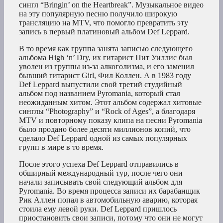
сингл “Bringin’ on the Heartbreak”. Музыкальное видео
на эту популярную песню получило широкую
трансляцию на MTV, что помогло превратить эту
запись в первый платиновый альбом Def Leppard.
В то время как группа занята записью следующего
альбома High ‘n’ Dry, их гитарист Пит Уиллис был
уволен из группы из-за алкоголизма, и его заменил
бывший гитарист Girl, Фил Коллен. А в 1983 году
Def Leppard выпустили свой третий студийный
альбом под названием Pyromania, который стал
неожиданным хитом. Этот альбом содержал хитовые
синглы “Photography” и “Rock of Ages”, а благодаря
MTV и повторному показу клипа на песни Pyromania
было продано более десяти миллионов копий, что
сделало Def Leppard одной из самых популярных
групп в мире в то время.
После этого успеха Def Leppard отправились в
обширный международный тур, после чего они
начали записывать свой следующий альбом для
Pyromania. Во время процесса записи их барабанщик
Рик Аллен попал в автомобильную аварию, которая
стоила ему левой руки. Def Leppard пришлось
приостановить свои записи, потому что они не могут