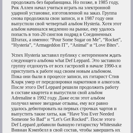
продолжать без барабанщика. Но позже, в 1985 году,
Рик Аллен начал учиться играть на электронной
ударной установке, изготовленной на заказ. Группа
снова продолжила свои записи, и в 1987 году они
выпустили свой четвертый альбом Hysteria. Хотя этот
альбом начинался медленно на рынке, ему удалось
попасть в топ-20 синглов подряд в Соединенных
Штатах, а именно: “Pour Some Sugar on Me”, “Rocket”,
“Hysteria”, “Armageddon IT”, “Animal” и “Love Bites”.
Успех Hysteria заставил публику с нетерпением ждать
следующего альбома what Def Leppard. Это заставило
группу отдохнуть от всех гастролей в начале 1990-х и
приступить к работе над своим новым альбомом.
Пока они были в процессе записи, их гитарист Стив
Кларк умер от передозировки наркотиков и алкоголя.
После этого Def Leppard решили продолжить работу
в составе квартета и выпустили свой альбом
Adrenaline в 1992 году. Даже если этот альбом
получил менее звездные отзывы, ему все равно
удалось дебютировать на первых строчках чартов и
выпустить такие хиты, как “Have You Ever Needed
Someone So Bad” и “Let’s Get Rocked”. После этого
Def Leppard добавили бывшую гитаристку Whitesnake
Вивиан Кэмпбелл в свой состав, чтобы завершить их