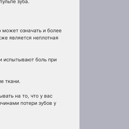
пульпе зуба.
о может означать и более
акже является неплотная
ни испытывают боль при
е ткани.
ать на то, что у вас
ичинами потери зубов
у