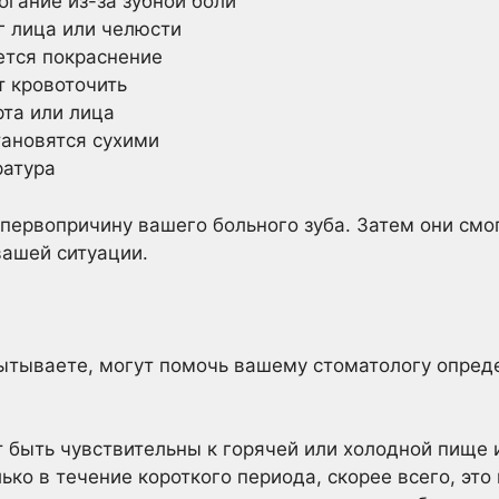
гание из-за зубной боли
г лица или челюсти
ется покраснение
 кровоточить
рта или лица
тановятся сухими
ратура
первопричину вашего больного зуба. Затем они смо
вашей ситуации.
ытываете, могут помочь вашему стоматологу опред
 быть чувствительны к горячей или холодной пище 
ко в течение короткого периода, скорее всего, это 