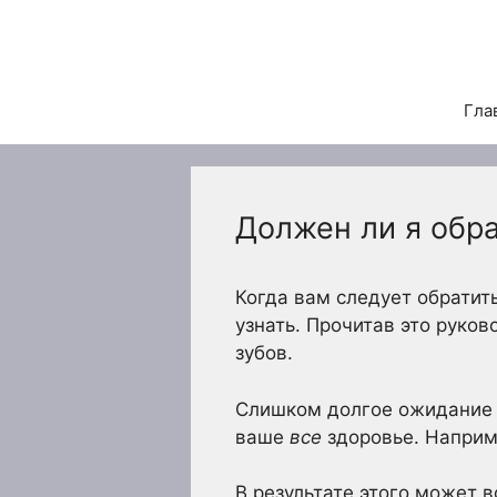
Перейти
к
содержимому
Гла
Должен ли я обра
Когда вам следует обратить
узнать. Прочитав это руко
зубов.
Слишком долгое ожидание в
ваше
все
здоровье. Наприме
В результате этого может в