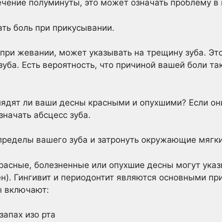
чение полуминуты, это может означать проблему в 
ть боль при прикусывании.
при жевании, может указывать на трещину зуба. Эт
зуба. Есть вероятность, что причиной вашей боли т
лядят ли ваши десны красными и опухшими? Если о
значать абсцесс зуба.
ределы вашего зуба и затронуть окружающие мягки
расные, болезненные или опухшие десны могут указыв
ен). Гингивит и периодонтит являются основными
пр
ы включают:
запах изо рта