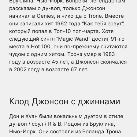
Бруклина, Нью-Йорк. Вопреки “легендарным”
рассказам о ду-воп, только Джонсон
начинал в Genies, и никогда с Trone. Вместе
они записали хит 1962 года “Как тебя зовут”,
который попал в Топ-10 поп-чарта. Хотя
следующий сингл “Magic Wand” достиг 91-го
места в Hot 100, они по-прежнему считаются
чудом с одним хитом. Тронэ умер в 1983
году в возрасте 45 лет, а Джонсон скончался
в 2002 году в возрасте 67 лет.
Клод Джонсон с джиннами
Дон и Хуан были вокальным дуэтом в стиле
ду-воп / соул / R & B. Родом из Бруклина,
Нью-Йорк. Они состояли из Роланда Трона