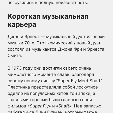
погрузились в полную неизвестность.
Короткая музыкальная
карьера
Джон и Эрнест — музыкальный дуэт из эпохи
музыки 70-х. Этот комический / новый дуэт
состоял из музыкантов Джона Фри и Эрнеста
Смита.
В 1973 году они достигли своего очень
мимолетного момента славы благодаря
своему новому синглу “Super Fly Meet Shaft”.
Пластинка представляла собой лоскутное
одеяло из популярных хитов той эпохи, а
главными героями были главные герои
фильмов «
Super Fly
» и «
Shaft
«. Над записью
работал
Ала
Дики Гудман, который также