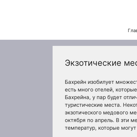
Перейти
к
содержимому
Гла
Экзотические ме
Бахрейн изобилует множес
есть много отелей, которы
Бахрейна, у пар будет отл
туристические места. Неко
экзотического медового ме
октября по апрель. В эти 
температур, которые могут