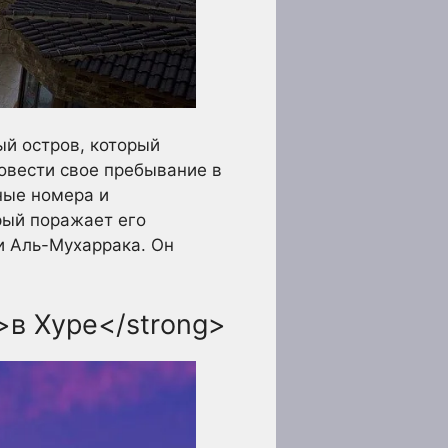
ый остров, который
овести свое пребывание в
чные номера и
рый поражает его
и Аль-Мухаррака. Он
>в Хуре</strong>