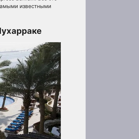
 самыми известными
Мухарраке