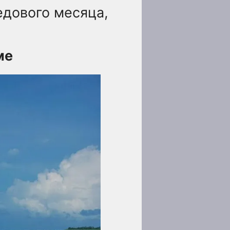
едового месяца,
ме