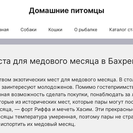
Домашние питомцы
вная
Собаки
Кошки
О рыбалке
Каталог ст
ста для медового месяца в Бахре
твом экзотических мест для медового месяца. В ст
е заинтересуют молодоженов. Помимо гостеприимст
ичная возможность сделать покупки, понаблюдать за
торые из исторических мест, которые пары могут по
сяца, — форт Риффа и мечеть Хасим. Эти прекрасны
месяцы температура умеренная, поэтому пары не стр
 испортить их медовый месяц.