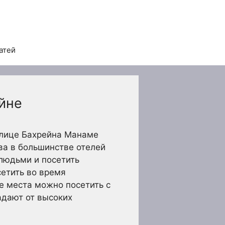
атей
йне
олице Бахрейна Манаме
ва в большинстве отелей
 людьми и посетить
сетить во время
е места можно посетить с
адают от высоких