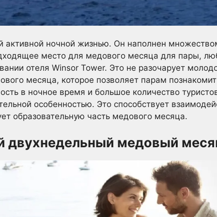
й активной ночной жизнью. Он наполнен множество
одходящее место для медового месяца для пары, лю
вании отеля Winsor Tower. Это не разочарует молод
вого месяца, которое позволяет парам познакомитьс
ность в ночное время и большое количество туристо
тельной особенностью. Это способствует взаимодей
ует образовательную часть медового месяца.
й двухнедельный медовый меся