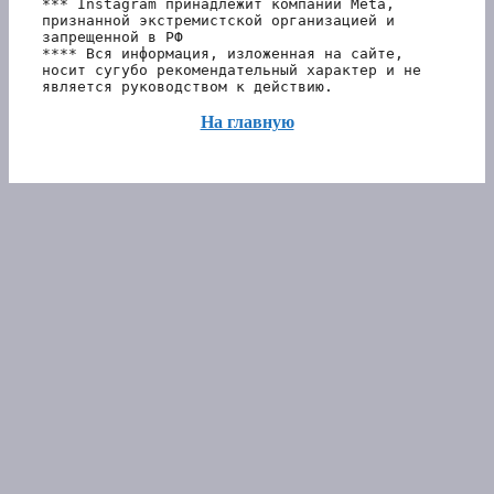
*** Instagram принадлежит компании Meta, 
признанной экстремистской организацией и 
запрещенной в РФ 
**** Вся информация, изложенная на сайте, 
носит сугубо рекомендательный характер и не 
является руководством к действию.
На главную