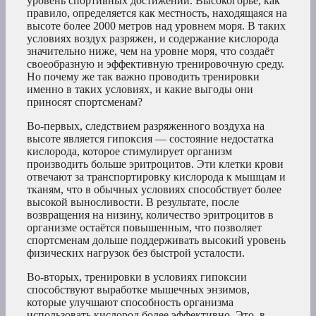
уровень спортивных достижений. Высокогорье, как
правило, определяется как местность, находящаяся на
высоте более 2000 метров над уровнем моря. В таких
условиях воздух разряжен, и содержание кислорода
значительно ниже, чем на уровне моря, что создаёт
своеобразную и эффективную тренировочную среду.
Но почему же так важно проводить тренировки
именно в таких условиях, и какие выгоды они
приносят спортсменам?
Во-первых, следствием разряженного воздуха на
высоте является гипоксия — состояние недостатка
кислорода, которое стимулирует организм
производить больше эритроцитов. Эти клетки крови
отвечают за транспортировку кислорода к мышцам и
тканям, что в обычных условиях способствует более
высокой выносливости. В результате, после
возвращения на низину, количество эритроцитов в
организме остаётся повышенным, что позволяет
спортсменам дольше поддерживать высокий уровень
физических нагрузок без быстрой усталости.
Во-вторых, тренировки в условиях гипоксии
способствуют выработке мышечных энзимов,
которые улучшают способность организма
использовать кислород более эффективно. Это, в