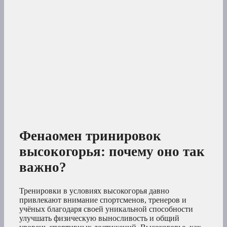
Фенаомен тринировок
высокогорья: почему оно так
важно?
Тренировки в условиях высокогорья давно
привлекают внимание спортсменов, тренеров и
учёных благодаря своей уникальной способности
улучшать физическую выносливость и общий