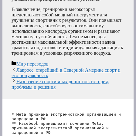
В заключение, тренировки высокогорья
представляют собой мощный инструмент для
улучшения спортивных результатов. Они повышают
выносливость, способствуют оптимальному
использованию кислорода организмом и развивают
ментальную устойчивость. Тем не менее, для
достижения максимальной эффективности важна
грамотная подготовка и индивидуальная адаптация к
тренировкам в условиях разряженного воздуха.
Рубрики
Мир переводов
Лакросс: старейший в Северной Америке спорт и
его популярность
Назначение спортивных допингов: история,
проблемы и решения
* Meta признана экстремистской организацией и 
запрещена в РФ
** Facebook принадлежит компании Meta, 
признанной экстремистской организацией и 
запрещенной в РФ