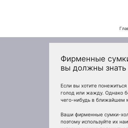
Перейти
к
содержимому
Гла
Фирменные сумки
вы должны знать
Если вы хотите понежиться 
голод или жажду. Однако б
чего-нибудь в ближайшем м
Ваши фирменные сумки-хол
поэтому используйте их на