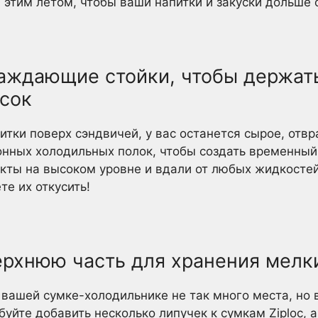
этим летом, чтобы ваши напитки и закуски дольше 
лаждающие стойки, чтобы держат
усок
итки поверх сэндвичей, у вас останется сырое, отв
хонных холодильных полок, чтобы создать временный
кты на высоком уровне и вдали от любых жидкостей
е их откусить!
верхнюю часть для хранения мелк
 вашей сумке-холодильнике не так много места, но 
уйте добавить несколько липучек к сумкам Ziploc, а