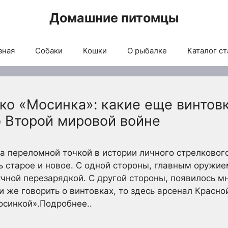
Домашние питомцы
вная
Собаки
Кошки
О рыбалке
Каталог ст
ко «Мосинка»: какие еще винтов
о Второй мировой войне
а переломной точкой в истории личного стрелковог
ь старое и новое. С одной стороны, главным оружи
учной перезарядкой. С другой стороны, появилось 
и же говорить о винтовках, то здесь арсенал Красн
осинкой».Подробнее..