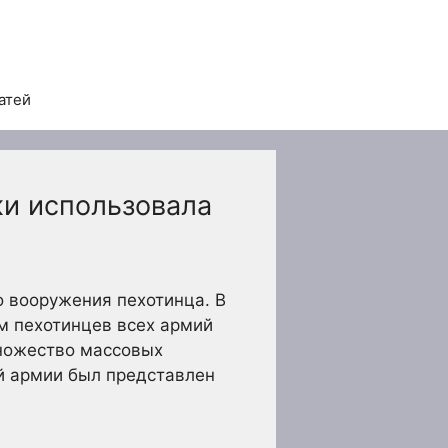
атей
ки использовала
о вооружения пехотинца. В
ем пехотинцев всех армий
множество массовых
ой армии был представлен