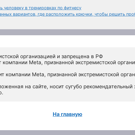
ь человеку в тренировках по фитнесу
анных вариантов, где расположить крючки, чтобы решить пр
истской организацией и запрещена в РФ
 компании Meta, признанной экстремистской органи
ит компании Meta, признанной экстремистской орган
ложенная на сайте, носит сугубо рекомендательный х
ю.
На главную