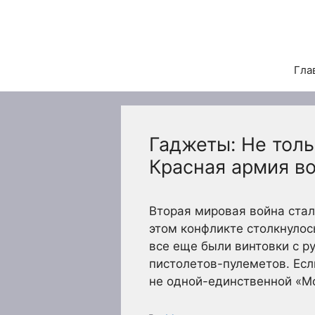
Перейти
к
содержимому
Гла
Гаджеты: Не толь
Красная армия в
Вторая мировая война стал
этом конфликте столкнулос
все еще были винтовки с р
пистолетов-пулеметов. Есл
не одной-единственной «М