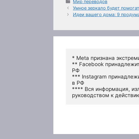
Рубрики
Мир переводов
Умное зеркало будет помогат
Идеи вашего дома: 9 продум
* Meta признана экстрем
** Facebook принадлежит
РФ
*** Instagram принадлеж
в РФ 
**** Вся информация, из
руководством к действи